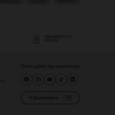
ρεφικα ειδη
Δωμάτιο
Prémaman
ΕΦΑΡΜΟΓΉ ΓΙΑ
ΚΙΝΗΤΆ
Γίνετε μέλος της κοινότητας
κευή
Η Δωροκάρτα