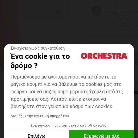
3
4
5
χρονών
χρονών
χρονών
χρ
12
χρονών
χρ
Συνεχίστε χωρίς συγκατάθεση
Ένα cookie για το
ΕΠΙΛΟΓΗ ΜΕΓ
δρόμο ?
Περιμένουμε με ανυπομονησία να πατήσετε το
μαγικό κουμπί για να βάλουμε τα cookies μας στο
φούρνο και να μαζέψουμε μερικά ψίχουλα από τις
ΆΜΕΣΗ ΔΙΑΘ
προτιμήσεις σας. Λοιπόν, είστε έτοιμοι να
βουτήξετε στον γευστικό κόσμο των cookies
Διαβάζω την πολιτική απορρήτου
Συμφωνίες πιστοποιημένες από
Επιλέγω
Συμφωνώ με όλα