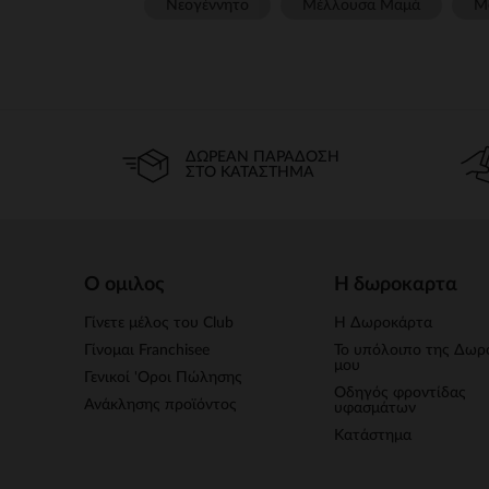
Νεογέννητο
Μέλλουσα Μαμά
Μ
ΔΩΡΕΆΝ ΠΑΡΆΔΟΣΗ
ΣΤΟ ΚΑΤΆΣΤΗΜΑ
Ο ομιλος
Η δωροκαρτα
Γίνετε μέλος του Club
Η Δωροκάρτα
Γίνομαι Franchisee
Το υπόλοιπο της Δωρ
μου
Γενικοί 'Οροι Πώλησης
Οδηγός φροντίδας
Ανάκλησης προϊόντος
υφασμάτων
Κατάστημα