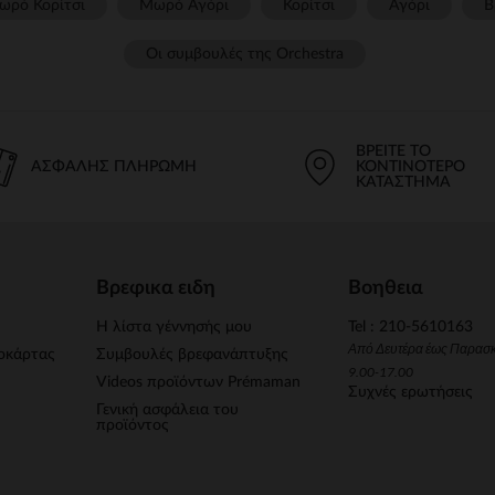
ωρό Κορίτσι
Μωρό Αγόρι
Κορίτσι
Αγόρι
Β
Οι συμβουλές της Orchestra​
ΒΡΕΊΤΕ ΤΟ
ΑΣΦΑΛΉΣ ΠΛΗΡΩΜΉ
ΚΟΝΤΙΝΌΤΕΡΟ
ΚΑΤΆΣΤΗΜΑ
Βρεφικα ειδη
Βοηθεια
Η λίστα γέννησής μου
Tel : 210-5610163
Από Δευτέρα έως Παρασ
οκάρτας
Συμβουλές βρεφανάπτυξης
9.00-17.00
Videos προϊόντων Prémaman
Συχνές ερωτήσεις
Γενική ασφάλεια του
προϊόντος