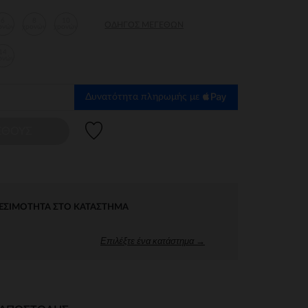
6
8
10
ΟΔΗΓΌΣ ΜΕΓΕΘΏΝ
ονών
χρονών
χρονών
14
ονών
Δυνατότητα πληρωμής με
Λίστα προτιμήσεων
ΕΘΟΥΣ
ΕΣΙΜΌΤΗΤΑ ΣΤΟ ΚΑΤΆΣΤΗΜΑ
Επιλέξτε ένα κατάστημα →