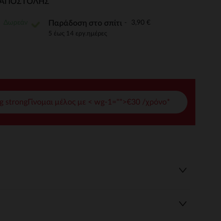
Ι ΑΠΟΣΤΟΛΉΣ
γές σας
Δωρεάν
3,90 €
Παράδοση στο σπίτι
ι να διαχειριστείτε τις ρυθμίσεις απορρήτου, εξασφαλίζοντας 
5 έως 14 εργ.ημέρες
g strongΓίνομαι μέλος με < wg-1="">€30 /χρόνο*