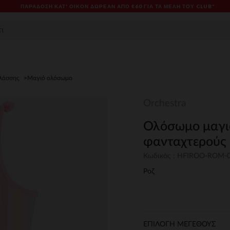
ΠΑΡΆΔΟΣΗ ΚΑΤ' ΟΊΚΟΝ ΔΩΡΕΑΝ ΑΠΌ €60 ΓΙΑ ΤΑ ΜΈΛΗ ΤΟΥ CLUB*
λάσσης
Μαγιό ολόσωμο
Orchestra
Ολόσωμο μαγιό 
φανταχτερούς 
Κωδικός : HFIROO-ROM-
Ροζ
ΕΠΙΛΟΓΗ ΜΕΓΕΘΟΥΣ