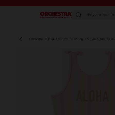
Μενού
Orchestra
Παιδί
Κορίτσι
Ένδυση
Μαγιό,Αξεσουάρ θα