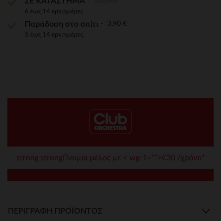
Δωρεάν
ΣΕ ΚΑΤΑΣΤΗΜΑ
6 έως 14 εργ.ημέρες
3,90 €
Παράδοση στο σπίτι
5 έως 14 εργ.ημέρες
strong strongΓίνομαι μέλος με < wg-1="">€30 /χρόνο*
ΠΕΡΙΓΡΑΦΉ ΠΡΟΪΌΝΤΟΣ