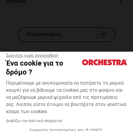
Βοηθεια
Η Δωροκάρτα
Συνεχίστε χωρίς συγκατάθεση
Ένα cookie για το
Γενικοί 'Οροι Πώλησης
δρόμο ?
Νομικοί Όροι
*Εμπορικες προσφορες
Περιμένουμε με ανυπομονησία να πατήσετε το μαγικό
κουμπί για να βάλουμε τα cookies μας στο φούρνο και
Προσωπικά δεδομένα
να μαζέψουμε μερικά ψίχουλα από τις προτιμήσεις
Διαχείρηση των cookies
σας. Λοιπόν, είστε έτοιμοι να βουτήξετε στον γευστικό
Προσβασιμότητα: μη συμμορφούμενη
3
Ροζ
Ροζ
χρονών
κόσμο των cookies
H Orchestra συμμετέχει στον κωδικά δεοντολογίας και στο σύστημα
μεσολάβησης της Γαλλικής Ομοσπονδίας Ηλεκτρονικού Εμπορίου.
Διαβάζω την πολιτική απορρήτου
Δυνατότητα πληρωμής με
Συμφωνίες πιστοποιημένες από