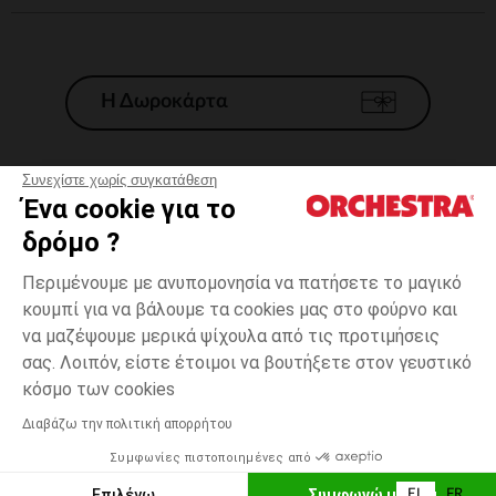
Η Δωροκάρτα
Συνεχίστε χωρίς συγκατάθεση
Ένα cookie για το
Γενικοί 'Οροι Πώλησης
δρόμο ?
Νομικοί Όροι
*Εμπορικες προσφορες
Περιμένουμε με ανυπομονησία να πατήσετε το μαγικό
κουμπί για να βάλουμε τα cookies μας στο φούρνο και
Προσωπικά δεδομένα
να μαζέψουμε μερικά ψίχουλα από τις προτιμήσεις
Διαχείρηση των cookies
σας. Λοιπόν, είστε έτοιμοι να βουτήξετε στον γευστικό
Προσβασιμότητα: μη συμμορφούμενη
3
Ροζ
Ροζ
χρονών
κόσμο των cookies
H Orchestra συμμετέχει στον κωδικά δεοντολογίας και στο σύστημα
μεσολάβησης της Γαλλικής Ομοσπονδίας Ηλεκτρονικού Εμπορίου.
Διαβάζω την πολιτική απορρήτου
Δυνατότητα πληρωμής με
Συμφωνίες πιστοποιημένες από
Ελλάδα
Λίστα 
ΠΡΟΣΘΉΚΗ ΣΤΟ ΚΑΛΆΘΙ
Επιλέγω
Συμφωνώ με όλα
EL
FR