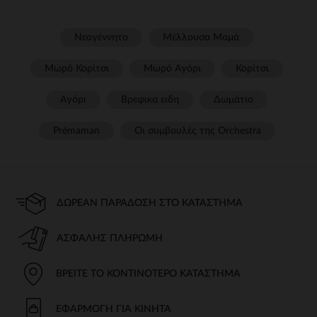
Νεογέννητο
Μέλλουσα Μαμά
Μωρό Κορίτσι
Μωρό Αγόρι
Κορίτσι
Αγόρι
Βρεφικα ειδη
Δωμάτιο
Prémaman
Οι συμβουλές της Orchestra​
ΔΩΡΕΆΝ ΠΑΡΆΔΟΣΗ ΣΤΟ ΚΑΤΆΣΤΗΜΑ
ΑΣΦΑΛΉΣ ΠΛΗΡΩΜΉ
ΒΡΕΊΤΕ ΤΟ ΚΟΝΤΙΝΌΤΕΡΟ ΚΑΤΆΣΤΗΜΑ
ΕΦΑΡΜΟΓΉ ΓΙΑ ΚΙΝΗΤΆ