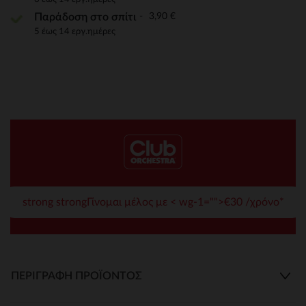
3,90 €
Παράδοση στο σπίτι
5 έως 14 εργ.ημέρες
strong strongΓίνομαι μέλος με < wg-1="">€30 /χρόνο*
ΠΕΡΙΓΡΑΦΉ ΠΡΟΪΌΝΤΟΣ