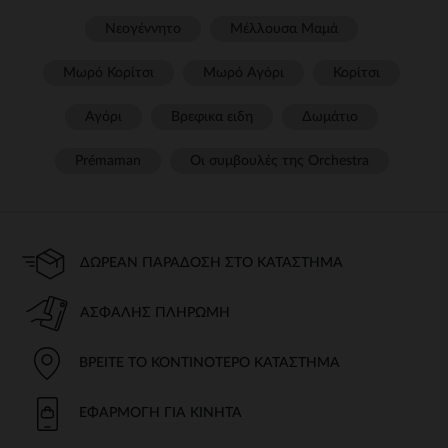
Νεογέννητο
Μέλλουσα Μαμά
Μωρό Κορίτσι
Μωρό Αγόρι
Κορίτσι
Αγόρι
Βρεφικα ειδη
Δωμάτιο
Prémaman
Οι συμβουλές της Orchestra​
ΔΩΡΕΆΝ ΠΑΡΆΔΟΣΗ ΣΤΟ ΚΑΤΆΣΤΗΜΑ
ΑΣΦΑΛΉΣ ΠΛΗΡΩΜΉ
ΒΡΕΊΤΕ ΤΟ ΚΟΝΤΙΝΌΤΕΡΟ ΚΑΤΆΣΤΗΜΑ
ΕΦΑΡΜΟΓΉ ΓΙΑ ΚΙΝΗΤΆ