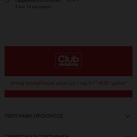
Παράδοση στο σπίτι
5 έως 14 εργ.ημέρες
strong strongΓίνομαι μέλος με < wg-1="">€30 /χρόνο*
ΠΕΡΙΓΡΑΦΉ ΠΡΟΪΌΝΤΟΣ
ΣΎΝΘΕΣΗ ΚΑΙ ΣΥΝΤΉΡΗΣΗ