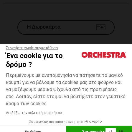
Η Δωροκάρτα
Συνεχίστε χωρίς συγκατάθεση
Ένα cookie για το
Γενικοί 'Οροι Πώλησης
δρόμο ?
Νομικοί Όροι
*Εμπορικες προσφορες
Περιμένουμε με ανυπομονησία να πατήσετε το μαγικό
κουμπί για να βάλουμε τα cookies μας στο φούρνο και
Προσωπικά δεδομένα
να μαζέψουμε μερικά ψίχουλα από τις προτιμήσεις
Διαχείρηση των cookies
σας. Λοιπόν, είστε έτοιμοι να βουτήξετε στον γευστικό
Προσβασιμότητα: μη συμμορφούμενη
one
Πολύχρωμο
Πολύχρωμο
size
κόσμο των cookies
H Orchestra συμμετέχει στον κωδικά δεοντολογίας και στο σύστημα
μεσολάβησης της Γαλλικής Ομοσπονδίας Ηλεκτρονικού Εμπορίου.
Διαβάζω την πολιτική απορρήτου
Δυνατότητα πληρωμής με
Συμφωνίες πιστοποιημένες από
Ελλάδα
Λίστα 
ΕΠΙΛΟΓΗ ΜΕΓΕΘΟΥΣ
Επιλέγω
Συμφωνώ με όλα
EL
FR