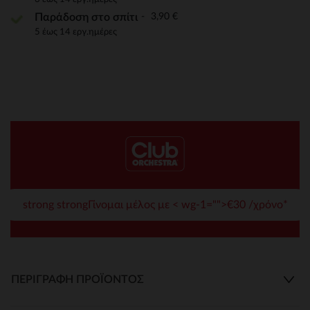
3,90 €
Παράδοση στο σπίτι
5 έως 14 εργ.ημέρες
strong strongΓίνομαι μέλος με < wg-1="">€30 /χρόνο*
ΠΕΡΙΓΡΑΦΉ ΠΡΟΪΌΝΤΟΣ