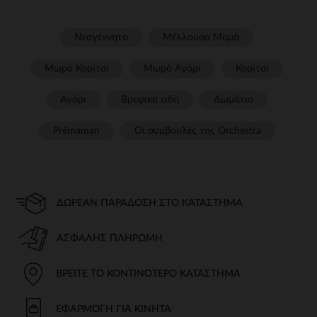
Νεογέννητο
Μέλλουσα Μαμά
Μωρό Κορίτσι
Μωρό Αγόρι
Κορίτσι
Αγόρι
Βρεφικα ειδη
Δωμάτιο
Prémaman
Οι συμβουλές της Orchestra​
ΔΩΡΕΆΝ ΠΑΡΆΔΟΣΗ ΣΤΟ ΚΑΤΆΣΤΗΜΑ
ΑΣΦΑΛΉΣ ΠΛΗΡΩΜΉ
ΒΡΕΊΤΕ ΤΟ ΚΟΝΤΙΝΌΤΕΡΟ ΚΑΤΆΣΤΗΜΑ
ΕΦΑΡΜΟΓΉ ΓΙΑ ΚΙΝΗΤΆ