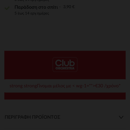
3,90 €
Παράδοση στο σπίτι
5 έως 14 εργ.ημέρες
strong strongΓίνομαι μέλος με < wg-1="">€30 /χρόνο*
ΠΕΡΙΓΡΑΦΉ ΠΡΟΪΌΝΤΟΣ