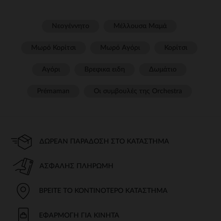
Νεογέννητο
Μέλλουσα Μαμά
Μωρό Κορίτσι
Μωρό Αγόρι
Κορίτσι
Αγόρι
Βρεφικα ειδη
Δωμάτιο
Prémaman
Οι συμβουλές της Orchestra​
ΔΩΡΕΆΝ ΠΑΡΆΔΟΣΗ ΣΤΟ ΚΑΤΆΣΤΗΜΑ
ΑΣΦΑΛΉΣ ΠΛΗΡΩΜΉ
ΒΡΕΊΤΕ ΤΟ ΚΟΝΤΙΝΌΤΕΡΟ ΚΑΤΆΣΤΗΜΑ
ΕΦΑΡΜΟΓΉ ΓΙΑ ΚΙΝΗΤΆ