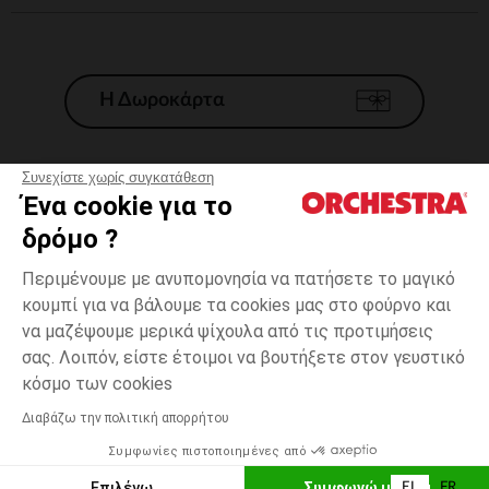
Η Δωροκάρτα
Συνεχίστε χωρίς συγκατάθεση
Ένα cookie για το
Γενικοί 'Οροι Πώλησης
δρόμο ?
Νομικοί Όροι
*Εμπορικες προσφορες
Περιμένουμε με ανυπομονησία να πατήσετε το μαγικό
κουμπί για να βάλουμε τα cookies μας στο φούρνο και
Προσωπικά δεδομένα
να μαζέψουμε μερικά ψίχουλα από τις προτιμήσεις
Διαχείρηση των cookies
σας. Λοιπόν, είστε έτοιμοι να βουτήξετε στον γευστικό
Προσβασιμότητα: μη συμμορφούμενη
one
Γκρι
Γκρι
size
κόσμο των cookies
H Orchestra συμμετέχει στον κωδικά δεοντολογίας και στο σύστημα
μεσολάβησης της Γαλλικής Ομοσπονδίας Ηλεκτρονικού Εμπορίου.
Διαβάζω την πολιτική απορρήτου
Δυνατότητα πληρωμής με
Συμφωνίες πιστοποιημένες από
Ελλάδα
Λίστα 
ΕΠΙΛΟΓΗ ΜΕΓΕΘΟΥΣ
Επιλέγω
Συμφωνώ με όλα
EL
FR