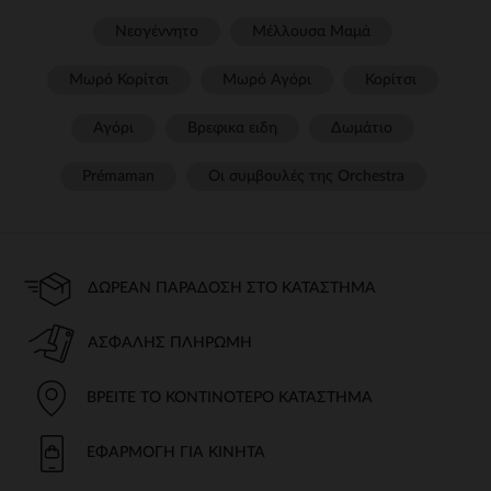
Νεογέννητο
Μέλλουσα Μαμά
Μωρό Κορίτσι
Μωρό Αγόρι
Κορίτσι
Αγόρι
Βρεφικα ειδη
Δωμάτιο
Prémaman
Οι συμβουλές της Orchestra​
ΔΩΡΕΆΝ ΠΑΡΆΔΟΣΗ ΣΤΟ ΚΑΤΆΣΤΗΜΑ
ΑΣΦΑΛΉΣ ΠΛΗΡΩΜΉ
ΒΡΕΊΤΕ ΤΟ ΚΟΝΤΙΝΌΤΕΡΟ ΚΑΤΆΣΤΗΜΑ
ΕΦΑΡΜΟΓΉ ΓΙΑ ΚΙΝΗΤΆ