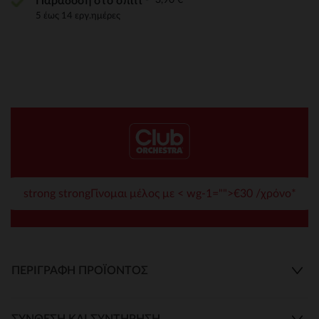
Παράδοση στο σπίτι
5 έως 14 εργ.ημέρες
strong strongΓίνομαι μέλος με < wg-1="">€30 /χρόνο*
ΠΕΡΙΓΡΑΦΉ ΠΡΟΪΌΝΤΟΣ
ΣΎΝΘΕΣΗ ΚΑΙ ΣΥΝΤΉΡΗΣΗ