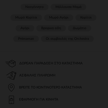
Νεογέννητο
Μέλλουσα Μαμά
Μωρό Κορίτσι
Μωρό Αγόρι
Κορίτσι
Αγόρι
Βρεφικα ειδη
Δωμάτιο
Prémaman
Οι συμβουλές της Orchestra​
ΔΩΡΕΆΝ ΠΑΡΆΔΟΣΗ ΣΤΟ ΚΑΤΆΣΤΗΜΑ
ΑΣΦΑΛΉΣ ΠΛΗΡΩΜΉ
ΒΡΕΊΤΕ ΤΟ ΚΟΝΤΙΝΌΤΕΡΟ ΚΑΤΆΣΤΗΜΑ
ΕΦΑΡΜΟΓΉ ΓΙΑ ΚΙΝΗΤΆ