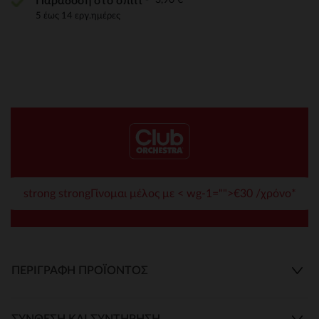
Παράδοση στο σπίτι
5 έως 14 εργ.ημέρες
strong strongΓίνομαι μέλος με < wg-1="">€30 /χρόνο*
ΠΕΡΙΓΡΑΦΉ ΠΡΟΪΌΝΤΟΣ
ΣΎΝΘΕΣΗ ΚΑΙ ΣΥΝΤΉΡΗΣΗ