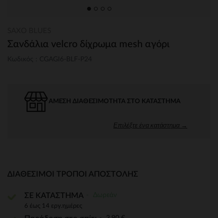
SAXO BLUES
Σανδάλια velcro δίχρωμα mesh αγόρι
Κωδικός : CGAGI6-BLF-P24
ΆΜΕΣΗ ΔΙΑΘΕΣΙΜΌΤΗΤΑ ΣΤΟ ΚΑΤΆΣΤΗΜΑ
Επιλέξτε ένα κατάστημα →
ΔΙΑΘΈΣΙΜΟΙ ΤΡΌΠΟΙ ΑΠΟΣΤΟΛΉΣ
Δωρεάν
ΣΕ ΚΑΤΑΣΤΗΜΑ
6 έως 14 εργ.ημέρες
3,90 €