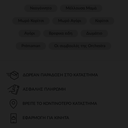
Νεογέννητο
Μέλλουσα Μαμά
Μωρό Κορίτσι
Μωρό Αγόρι
Κορίτσι
Αγόρι
Βρεφικα ειδη
Δωμάτιο
Prémaman
Οι συμβουλές της Orchestra​
ΔΩΡΕΆΝ ΠΑΡΆΔΟΣΗ ΣΤΟ ΚΑΤΆΣΤΗΜΑ
ΑΣΦΑΛΉΣ ΠΛΗΡΩΜΉ
ΒΡΕΊΤΕ ΤΟ ΚΟΝΤΙΝΌΤΕΡΟ ΚΑΤΆΣΤΗΜΑ
ΕΦΑΡΜΟΓΉ ΓΙΑ ΚΙΝΗΤΆ