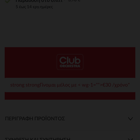
Παράδοση στο σπίτι
5 έως 14 εργ.ημέρες
strong strongΓίνομαι μέλος με < wg-1="">€30 /χρόνο*
ΠΕΡΙΓΡΑΦΉ ΠΡΟΪΌΝΤΟΣ
ΣΎΝΘΕΣΗ ΚΑΙ ΣΥΝΤΉΡΗΣΗ