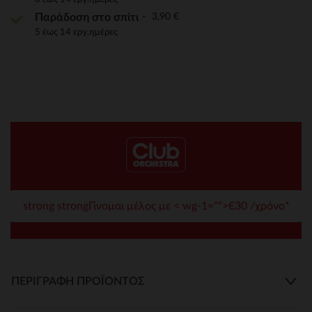
3,90 €
Παράδοση στο σπίτι
5 έως 14 εργ.ημέρες
strong strongΓίνομαι μέλος με < wg-1="">€30 /χρόνο*
ΠΕΡΙΓΡΑΦΉ ΠΡΟΪΌΝΤΟΣ