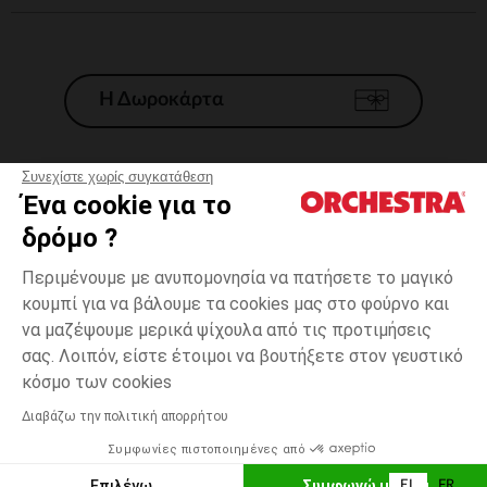
Η Δωροκάρτα
Συνεχίστε χωρίς συγκατάθεση
Ένα cookie για το
Γενικοί 'Οροι Πώλησης
δρόμο ?
Νομικοί Όροι
*Εμπορικες προσφορες
Περιμένουμε με ανυπομονησία να πατήσετε το μαγικό
κουμπί για να βάλουμε τα cookies μας στο φούρνο και
Προσωπικά δεδομένα
να μαζέψουμε μερικά ψίχουλα από τις προτιμήσεις
Διαχείρηση των cookies
σας. Λοιπόν, είστε έτοιμοι να βουτήξετε στον γευστικό
Προσβασιμότητα: μη συμμορφούμενη
Μαύρο
Μαύρο
24
κόσμο των cookies
H Orchestra συμμετέχει στον κωδικά δεοντολογίας και στο σύστημα
μεσολάβησης της Γαλλικής Ομοσπονδίας Ηλεκτρονικού Εμπορίου.
Διαβάζω την πολιτική απορρήτου
Δυνατότητα πληρωμής με
Συμφωνίες πιστοποιημένες από
Ελλάδα
Λίστα 
ΠΡΟΣΘΉΚΗ ΣΤΟ ΚΑΛΆΘΙ
Επιλέγω
Συμφωνώ με όλα
EL
FR