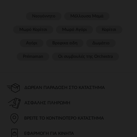
Νεογέννητο
Μέλλουσα Μαμά
Μωρό Κορίτσι
Μωρό Αγόρι
Κορίτσι
Αγόρι
Βρεφικα ειδη
Δωμάτιο
Prémaman
Οι συμβουλές της Orchestra​
ΔΩΡΕΆΝ ΠΑΡΆΔΟΣΗ ΣΤΟ ΚΑΤΆΣΤΗΜΑ
ΑΣΦΑΛΉΣ ΠΛΗΡΩΜΉ
ΒΡΕΊΤΕ ΤΟ ΚΟΝΤΙΝΌΤΕΡΟ ΚΑΤΆΣΤΗΜΑ
ΕΦΑΡΜΟΓΉ ΓΙΑ ΚΙΝΗΤΆ