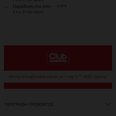
3,90 €
Παράδοση στο σπίτι
5 έως 14 εργ.ημέρες
strong strongΓίνομαι μέλος με < wg-1="">€30 /χρόνο*
ΠΕΡΙΓΡΑΦΉ ΠΡΟΪΌΝΤΟΣ