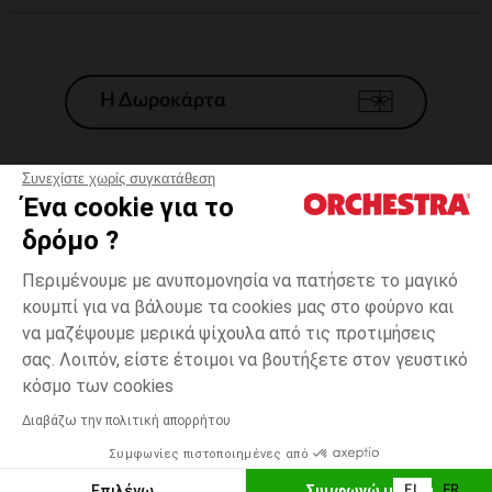
Η Δωροκάρτα
Συνεχίστε χωρίς συγκατάθεση
Ένα cookie για το
Γενικοί 'Οροι Πώλησης
δρόμο ?
Νομικοί Όροι
*Εμπορικες προσφορες
Περιμένουμε με ανυπομονησία να πατήσετε το μαγικό
κουμπί για να βάλουμε τα cookies μας στο φούρνο και
Προσωπικά δεδομένα
να μαζέψουμε μερικά ψίχουλα από τις προτιμήσεις
Διαχείρηση των cookies
σας. Λοιπόν, είστε έτοιμοι να βουτήξετε στον γευστικό
Προσβασιμότητα: μη συμμορφούμενη
Μαύρο
Μαύρο
24
κόσμο των cookies
H Orchestra συμμετέχει στον κωδικά δεοντολογίας και στο σύστημα
μεσολάβησης της Γαλλικής Ομοσπονδίας Ηλεκτρονικού Εμπορίου.
Διαβάζω την πολιτική απορρήτου
Δυνατότητα πληρωμής με
Συμφωνίες πιστοποιημένες από
Ελλάδα
Λίστα 
ΠΡΟΣΘΉΚΗ ΣΤΟ ΚΑΛΆΘΙ
Επιλέγω
Συμφωνώ με όλα
EL
FR