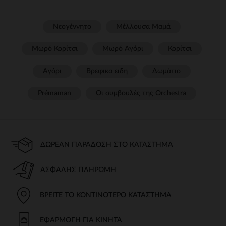
Νεογέννητο
Μέλλουσα Μαμά
Μωρό Κορίτσι
Μωρό Αγόρι
Κορίτσι
Αγόρι
Βρεφικα ειδη
Δωμάτιο
Prémaman
Οι συμβουλές της Orchestra​
ΔΩΡΕΆΝ ΠΑΡΆΔΟΣΗ ΣΤΟ ΚΑΤΆΣΤΗΜΑ
ΑΣΦΑΛΉΣ ΠΛΗΡΩΜΉ
ΒΡΕΊΤΕ ΤΟ ΚΟΝΤΙΝΌΤΕΡΟ ΚΑΤΆΣΤΗΜΑ
ΕΦΑΡΜΟΓΉ ΓΙΑ ΚΙΝΗΤΆ