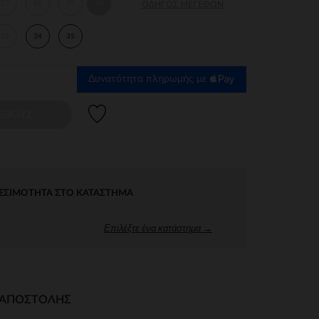
27
28
29
30
ΟΔΗΓΌΣ ΜΕΓΕΘΏΝ
33
34
35
Δυνατότητα πληρωμής με
Λίστα προτιμήσεων
ΕΘΟΥΣ
ΕΣΙΜΌΤΗΤΑ ΣΤΟ ΚΑΤΆΣΤΗΜΑ
Επιλέξτε ένα κατάστημα →
Ι ΑΠΟΣΤΟΛΉΣ