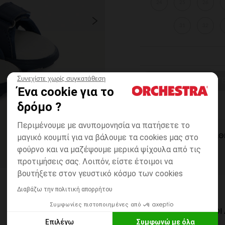
24
25
26
31
32
Συνεχίστε χωρίς συγκατάθεση
ΕΠΙΛΟΓΗ ΜΕΓ
Ένα cookie για το
δρόμο ?
Περιμένουμε με ανυπομονησία να πατήσετε το
μαγικό κουμπί για να βάλουμε τα cookies μας στο
ΆΜΕΣΗ ΔΙΑΘ
φούρνο και να μαζέψουμε μερικά ψίχουλα από τις
προτιμήσεις σας. Λοιπόν, είστε έτοιμοι να
βουτήξετε στον γευστικό κόσμο των cookies
Διαβάζω την πολιτική απορρήτου
Συμφωνίες πιστοποιημένες από
ΔΙΑΘΈΣΙΜΟΙ ΤΡΌΠΟ
Επιλέγω
Συμφωνώ με όλα