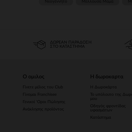
Νεογέννητο
Μέλλουσα Μαμά
Μ
ΔΩΡΕΆΝ ΠΑΡΆΔΟΣΗ
ΣΤΟ ΚΑΤΆΣΤΗΜΑ
Ο ομιλος
Η δωροκαρτα
Γίνετε μέλος του Club
Η Δωροκάρτα
Γίνομαι Franchisee
Το υπόλοιπο της Δωρ
μου
Γενικοί 'Οροι Πώλησης
Οδηγός φροντίδας
Ανάκλησης προϊόντος
υφασμάτων
Κατάστημα