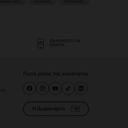
ρεφικα ειδη
Δωμάτιο
Prémaman
ΕΦΑΡΜΟΓΉ ΓΙΑ
ΚΙΝΗΤΆ
Γίνετε μέλος της κοινότητας
κευή
Η Δωροκάρτα