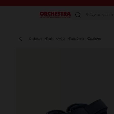
Μενού
Orchestra
Παιδί
Αγόρι
Παπούτσια
Σανδάλια