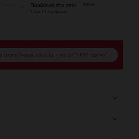
Δωρεάν
3,90 €
Παράδοση στο σπίτι
γές σας
5 έως 14 εργ.ημέρες
ι να διαχειριστείτε τις ρυθμίσεις απορρήτου, εξασφαλίζοντας 
g strongΓίνομαι μέλος με < wg-1="">€30 /χρόνο*