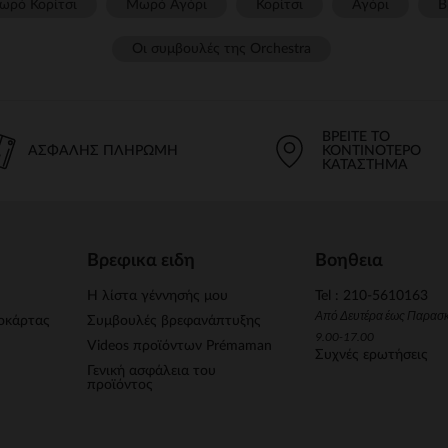
ωρό Κορίτσι
Μωρό Αγόρι
Κορίτσι
Αγόρι
Β
Οι συμβουλές της Orchestra​
ΒΡΕΊΤΕ ΤΟ
ΑΣΦΑΛΉΣ ΠΛΗΡΩΜΉ
ΚΟΝΤΙΝΌΤΕΡΟ
ΚΑΤΆΣΤΗΜΑ
Βρεφικα ειδη
Βοηθεια
Η λίστα γέννησής μου
Tel : 210-5610163
Από Δευτέρα έως Παρασ
οκάρτας
Συμβουλές βρεφανάπτυξης
9.00-17.00
Videos προϊόντων Prémaman
Συχνές ερωτήσεις
Γενική ασφάλεια του
προϊόντος