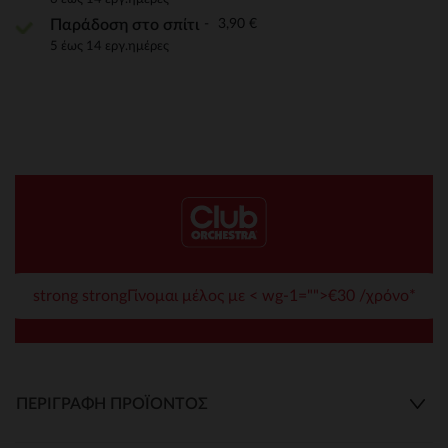
3,90 €
Παράδοση στο σπίτι
5 έως 14 εργ.ημέρες
strong strongΓίνομαι μέλος με < wg-1="">€30 /χρόνο*
ΠΕΡΙΓΡΑΦΉ ΠΡΟΪΌΝΤΟΣ