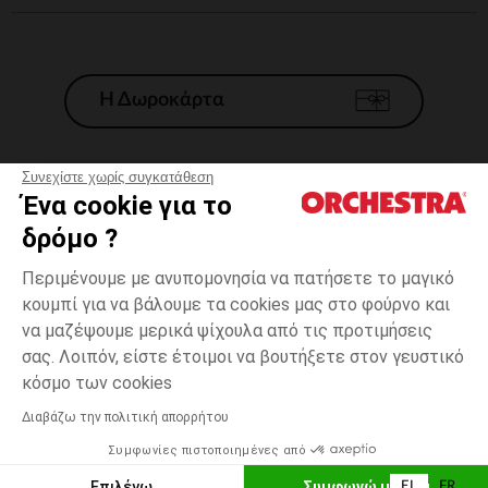
Η Δωροκάρτα
Συνεχίστε χωρίς συγκατάθεση
Ένα cookie για το
Γενικοί 'Οροι Πώλησης
δρόμο ?
Νομικοί Όροι
*Εμπορικες προσφορες
Περιμένουμε με ανυπομονησία να πατήσετε το μαγικό
κουμπί για να βάλουμε τα cookies μας στο φούρνο και
Προσωπικά δεδομένα
να μαζέψουμε μερικά ψίχουλα από τις προτιμήσεις
Διαχείρηση των cookies
σας. Λοιπόν, είστε έτοιμοι να βουτήξετε στον γευστικό
Προσβασιμότητα: μη συμμορφούμενη
Μπλε
Μπλε
24
κόσμο των cookies
H Orchestra συμμετέχει στον κωδικά δεοντολογίας και στο σύστημα
μεσολάβησης της Γαλλικής Ομοσπονδίας Ηλεκτρονικού Εμπορίου.
Διαβάζω την πολιτική απορρήτου
Δυνατότητα πληρωμής με
Συμφωνίες πιστοποιημένες από
Ελλάδα
Λίστα 
ΠΡΟΣΘΉΚΗ ΣΤΟ ΚΑΛΆΘΙ
Επιλέγω
Συμφωνώ με όλα
EL
FR