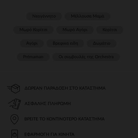
Νεογέννητο
Μέλλουσα Μαμά
Μωρό Κορίτσι
Μωρό Αγόρι
Κορίτσι
Αγόρι
Βρεφικα ειδη
Δωμάτιο
Prémaman
Οι συμβουλές της Orchestra​
ΔΩΡΕΆΝ ΠΑΡΆΔΟΣΗ ΣΤΟ ΚΑΤΆΣΤΗΜΑ
ΑΣΦΑΛΉΣ ΠΛΗΡΩΜΉ
ΒΡΕΊΤΕ ΤΟ ΚΟΝΤΙΝΌΤΕΡΟ ΚΑΤΆΣΤΗΜΑ
ΕΦΑΡΜΟΓΉ ΓΙΑ ΚΙΝΗΤΆ