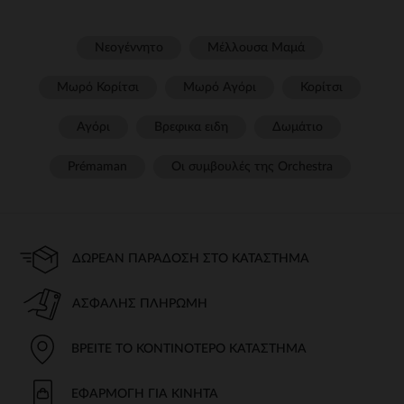
Νεογέννητο
Μέλλουσα Μαμά
Μωρό Κορίτσι
Μωρό Αγόρι
Κορίτσι
Αγόρι
Βρεφικα ειδη
Δωμάτιο
Prémaman
Οι συμβουλές της Orchestra​
ΔΩΡΕΆΝ ΠΑΡΆΔΟΣΗ ΣΤΟ ΚΑΤΆΣΤΗΜΑ
ΑΣΦΑΛΉΣ ΠΛΗΡΩΜΉ
ΒΡΕΊΤΕ ΤΟ ΚΟΝΤΙΝΌΤΕΡΟ ΚΑΤΆΣΤΗΜΑ
ΕΦΑΡΜΟΓΉ ΓΙΑ ΚΙΝΗΤΆ