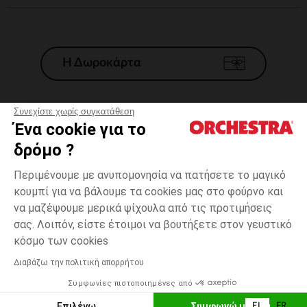
Η Δωροκάρτα
Συνεχίστε χωρίς συγκατάθεση
Ένα cookie για το
Γενικοί 'Οροι Πώλησης
δρόμο ?
Νομικοί Όροι
*Εμπορικες προσφορες
Περιμένουμε με ανυπομονησία να πατήσετε το μαγικό
κουμπί για να βάλουμε τα cookies μας στο φούρνο και
Προσωπικά δεδομένα
να μαζέψουμε μερικά ψίχουλα από τις προτιμήσεις
Διαχείρηση των cookies
σας. Λοιπόν, είστε έτοιμοι να βουτήξετε στον γευστικό
Προσβασιμότητα: μη συμμορφούμενη
10
Μπέζ
Μπέζ
χρονών
κόσμο των cookies
H Orchestra συμμετέχει στον κωδικά δεοντολογίας και στο σύστημα
μεσολάβησης της Γαλλικής Ομοσπονδίας Ηλεκτρονικού Εμπορίου.
Διαβάζω την πολιτική απορρήτου
Δυνατότητα πληρωμής με
Συμφωνίες πιστοποιημένες από
Ελλάδα
Λίστα 
ΠΡΟΣΘΉΚΗ ΣΤΟ ΚΑΛΆΘΙ
Επιλέγω
Συμφωνώ με όλα
EL
FR