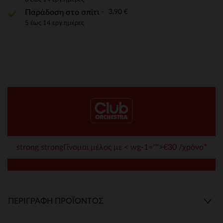
3,90 €
Παράδοση στο σπίτι
5 έως 14 εργ.ημέρες
strong strongΓίνομαι μέλος με < wg-1="">€30 /χρόνο*
ΠΕΡΙΓΡΑΦΉ ΠΡΟΪΌΝΤΟΣ