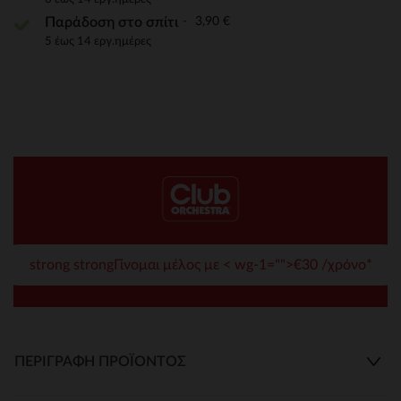
3,90 €
Παράδοση στο σπίτι
5 έως 14 εργ.ημέρες
strong strongΓίνομαι μέλος με < wg-1="">€30 /χρόνο*
ΠΕΡΙΓΡΑΦΉ ΠΡΟΪΌΝΤΟΣ