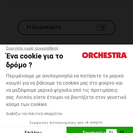
Η Δωροκάρτα
Συνεχίστε χωρίς συγκατάθεση
Ένα cookie για το
Γενικοί 'Οροι Πώλησης
δρόμο ?
Νομικοί Όροι
*Εμπορικες προσφορες
Περιμένουμε με ανυπομονησία να πατήσετε το μαγικό
κουμπί για να βάλουμε τα cookies μας στο φούρνο και
Προσωπικά δεδομένα
να μαζέψουμε μερικά ψίχουλα από τις προτιμήσεις
Διαχείρηση των cookies
σας. Λοιπόν, είστε έτοιμοι να βουτήξετε στον γευστικό
Προσβασιμότητα: μη συμμορφούμενη
10
Εκρού
Εκρού
χρονών
κόσμο των cookies
H Orchestra συμμετέχει στον κωδικά δεοντολογίας και στο σύστημα
μεσολάβησης της Γαλλικής Ομοσπονδίας Ηλεκτρονικού Εμπορίου.
Διαβάζω την πολιτική απορρήτου
Δυνατότητα πληρωμής με
Συμφωνίες πιστοποιημένες από
Ελλάδα
Λίστα 
ΕΠΙΛΟΓΗ ΜΕΓΕΘΟΥΣ
Επιλέγω
Συμφωνώ με όλα
EL
FR