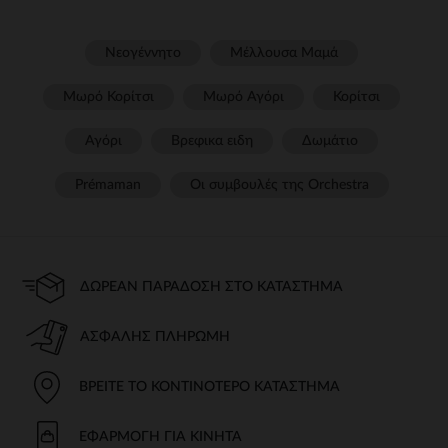
Νεογέννητο
Μέλλουσα Μαμά
Μωρό Κορίτσι
Μωρό Αγόρι
Κορίτσι
Αγόρι
Βρεφικα ειδη
Δωμάτιο
Prémaman
Οι συμβουλές της Orchestra​
ΔΩΡΕΆΝ ΠΑΡΆΔΟΣΗ ΣΤΟ ΚΑΤΆΣΤΗΜΑ
ΑΣΦΑΛΉΣ ΠΛΗΡΩΜΉ
ΒΡΕΊΤΕ ΤΟ ΚΟΝΤΙΝΌΤΕΡΟ ΚΑΤΆΣΤΗΜΑ
ΕΦΑΡΜΟΓΉ ΓΙΑ ΚΙΝΗΤΆ