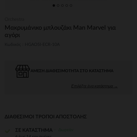
Orchestra
Μακρυμάνικο μπλουζάκι Man Marvel για
αγόρι
Κωδικός : HGAO5I-ECR-10A
ΆΜΕΣΗ ΔΙΑΘΕΣΙΜΌΤΗΤΑ ΣΤΟ ΚΑΤΆΣΤΗΜΑ
Επιλέξτε ένα κατάστημα →
ΔΙΑΘΈΣΙΜΟΙ ΤΡΌΠΟΙ ΑΠΟΣΤΟΛΉΣ
Δωρεάν
ΣΕ ΚΑΤΑΣΤΗΜΑ
6 έως 14 εργ.ημέρες