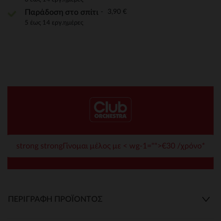
3,90 €
Παράδοση στο σπίτι
5 έως 14 εργ.ημέρες
strong strongΓίνομαι μέλος με < wg-1="">€30 /χρόνο*
ΠΕΡΙΓΡΑΦΉ ΠΡΟΪΌΝΤΟΣ