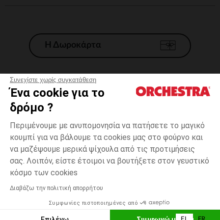
Η Δωροκάρτα
Συνεχίστε χωρίς συγκατάθεση
Ένα cookie για το
Γενικοί 'Οροι Πώλησης
δρόμο ?
Νομικοί Όροι
*Εμπορικες προσφορες
Περιμένουμε με ανυπομονησία να πατήσετε το μαγικό
κουμπί για να βάλουμε τα cookies μας στο φούρνο και
Προσωπικά δεδομένα
να μαζέψουμε μερικά ψίχουλα από τις προτιμήσεις
Διαχείρηση των cookies
σας. Λοιπόν, είστε έτοιμοι να βουτήξετε στον γευστικό
Προσβασιμότητα: μη συμμορφούμενη
3
Εκρού
Εκρού
χρονών
κόσμο των cookies
H Orchestra συμμετέχει στον κωδικά δεοντολογίας και στο σύστημα
μεσολάβησης της Γαλλικής Ομοσπονδίας Ηλεκτρονικού Εμπορίου.
Διαβάζω την πολιτική απορρήτου
Δυνατότητα πληρωμής με
Συμφωνίες πιστοποιημένες από
Ελλάδα
Λίστα 
ΠΡΟΣΘΉΚΗ ΣΤΟ ΚΑΛΆΘΙ
Επιλέγω
Συμφωνώ με όλα
EL
FR