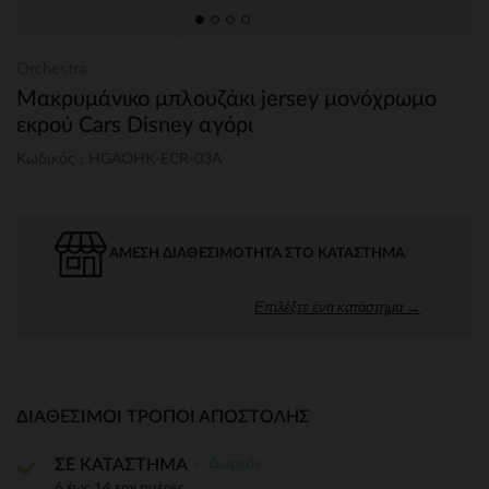
Orchestra
Μακρυμάνικο μπλουζάκι jersey μονόχρωμο
εκρού Cars Disney αγόρι
Κωδικός : HGAOHK-ECR-03A
ΆΜΕΣΗ ΔΙΑΘΕΣΙΜΌΤΗΤΑ ΣΤΟ ΚΑΤΆΣΤΗΜΑ
Επιλέξτε ένα κατάστημα →
ΔΙΑΘΈΣΙΜΟΙ ΤΡΌΠΟΙ ΑΠΟΣΤΟΛΉΣ
Δωρεάν
ΣΕ ΚΑΤΑΣΤΗΜΑ
6 έως 14 εργ.ημέρες