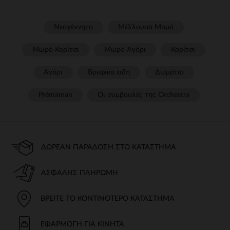
Νεογέννητο
Μέλλουσα Μαμά
Μωρό Κορίτσι
Μωρό Αγόρι
Κορίτσι
Αγόρι
Βρεφικα ειδη
Δωμάτιο
Prémaman
Οι συμβουλές της Orchestra​
ΔΩΡΕΆΝ ΠΑΡΆΔΟΣΗ ΣΤΟ ΚΑΤΆΣΤΗΜΑ
ΑΣΦΑΛΉΣ ΠΛΗΡΩΜΉ
ΒΡΕΊΤΕ ΤΟ ΚΟΝΤΙΝΌΤΕΡΟ ΚΑΤΆΣΤΗΜΑ
ΕΦΑΡΜΟΓΉ ΓΙΑ ΚΙΝΗΤΆ