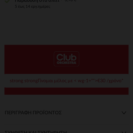
Παράδοση στο σπίτι
5 έως 14 εργ.ημέρες
strong strongΓίνομαι μέλος με < wg-1="">€30 /χρόνο*
ΠΕΡΙΓΡΑΦΉ ΠΡΟΪΌΝΤΟΣ
ΣΎΝΘΕΣΗ ΚΑΙ ΣΥΝΤΉΡΗΣΗ