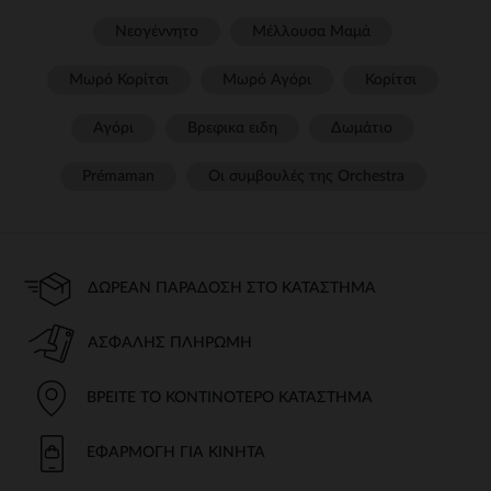
Νεογέννητο
Μέλλουσα Μαμά
Μωρό Κορίτσι
Μωρό Αγόρι
Κορίτσι
Αγόρι
Βρεφικα ειδη
Δωμάτιο
Prémaman
Οι συμβουλές της Orchestra​
ΔΩΡΕΆΝ ΠΑΡΆΔΟΣΗ ΣΤΟ ΚΑΤΆΣΤΗΜΑ
ΑΣΦΑΛΉΣ ΠΛΗΡΩΜΉ
ΒΡΕΊΤΕ ΤΟ ΚΟΝΤΙΝΌΤΕΡΟ ΚΑΤΆΣΤΗΜΑ
ΕΦΑΡΜΟΓΉ ΓΙΑ ΚΙΝΗΤΆ