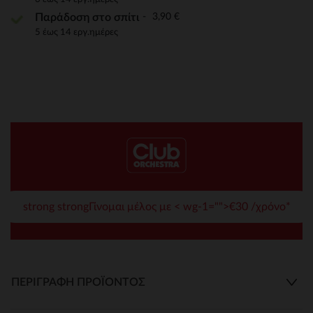
3,90 €
Παράδοση στο σπίτι
5 έως 14 εργ.ημέρες
strong strongΓίνομαι μέλος με < wg-1="">€30 /χρόνο*
ΠΕΡΙΓΡΑΦΉ ΠΡΟΪΌΝΤΟΣ