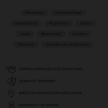
Νεογέννητο
Μέλλουσα Μαμά
Μωρό Κορίτσι
Μωρό Αγόρι
Κορίτσι
Αγόρι
Βρεφικα ειδη
Δωμάτιο
Prémaman
Οι συμβουλές της Orchestra​
ΔΩΡΕΆΝ ΠΑΡΆΔΟΣΗ ΣΤΟ ΚΑΤΆΣΤΗΜΑ
ΑΣΦΑΛΉΣ ΠΛΗΡΩΜΉ
ΒΡΕΊΤΕ ΤΟ ΚΟΝΤΙΝΌΤΕΡΟ ΚΑΤΆΣΤΗΜΑ
ΕΦΑΡΜΟΓΉ ΓΙΑ ΚΙΝΗΤΆ