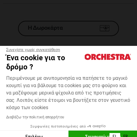
Η Δωροκάρτα
Συνεχίστε χωρίς συγκατάθεση
Ένα cookie για το
Γενικοί 'Οροι Πώλησης
δρόμο ?
Νομικοί Όροι
*Εμπορικες προσφορες
Περιμένουμε με ανυπομονησία να πατήσετε το μαγικό
κουμπί για να βάλουμε τα cookies μας στο φούρνο και
Προσωπικά δεδομένα
να μαζέψουμε μερικά ψίχουλα από τις προτιμήσεις
Διαχείρηση των cookies
σας. Λοιπόν, είστε έτοιμοι να βουτήξετε στον γευστικό
Προσβασιμότητα: μη συμμορφούμενη
3
Μπλε
Μπλε
χρονών
κόσμο των cookies
H Orchestra συμμετέχει στον κωδικά δεοντολογίας και στο σύστημα
μεσολάβησης της Γαλλικής Ομοσπονδίας Ηλεκτρονικού Εμπορίου.
Διαβάζω την πολιτική απορρήτου
Δυνατότητα πληρωμής με
Συμφωνίες πιστοποιημένες από
Ελλάδα
Λίστα 
ΠΡΟΣΘΉΚΗ ΣΤΟ ΚΑΛΆΘΙ
Επιλέγω
Συμφωνώ με όλα
EL
FR