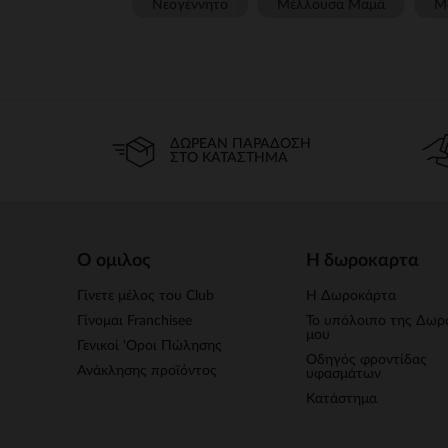
Νεογέννητο
Μέλλουσα Μαμά
Μ
ΔΩΡΕΆΝ ΠΑΡΆΔΟΣΗ
ΣΤΟ ΚΑΤΆΣΤΗΜΑ
Ο ομιλος
Η δωροκαρτα
Γίνετε μέλος του Club
Η Δωροκάρτα
Γίνομαι Franchisee
Το υπόλοιπο της Δωρ
μου
Γενικοί 'Οροι Πώλησης
Οδηγός φροντίδας
Ανάκλησης προϊόντος
υφασμάτων
Κατάστημα