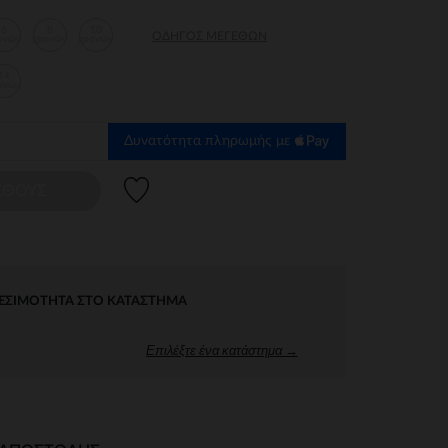
6
8
10
ΟΔΗΓΌΣ ΜΕΓΕΘΏΝ
ονών
χρονών
χρονών
14
ονών
Δυνατότητα πληρωμής με
Λίστα προτιμήσεων
ΕΘΟΥΣ
ΕΣΙΜΌΤΗΤΑ ΣΤΟ ΚΑΤΆΣΤΗΜΑ
Επιλέξτε ένα κατάστημα →