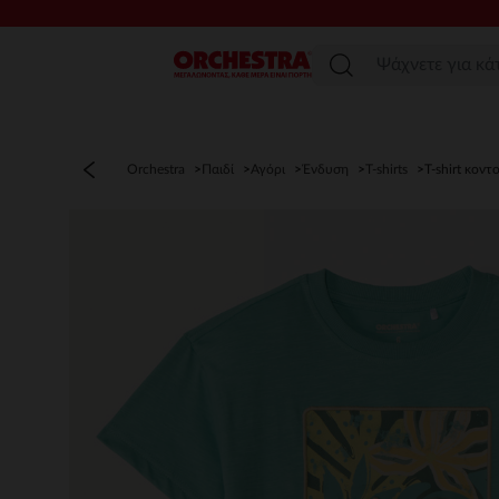
Μενού
Orchestra
Παιδί
Αγόρι
Ένδυση
T-shirts
T-shirt κοντ