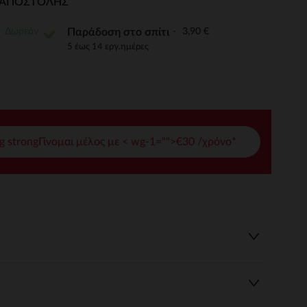
Ι ΑΠΟΣΤΟΛΉΣ
γές σας
Δωρεάν
3,90 €
Παράδοση στο σπίτι
ι να διαχειριστείτε τις ρυθμίσεις απορρήτου, εξασφαλίζοντας 
5 έως 14 εργ.ημέρες
g strongΓίνομαι μέλος με < wg-1="">€30 /χρόνο*