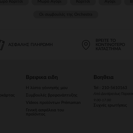
ωρό Κορίτσι
Μωρό Αγόρι
Κορίτσι
Αγόρι
Β
Οι συμβουλές της Orchestra​
ΒΡΕΊΤΕ ΤΟ
ΑΣΦΑΛΉΣ ΠΛΗΡΩΜΉ
ΚΟΝΤΙΝΌΤΕΡΟ
ΚΑΤΆΣΤΗΜΑ
Βρεφικα ειδη
Βοηθεια
Η λίστα γέννησής μου
Tel : 210-5610163
Από Δευτέρα έως Παρασ
οκάρτας
Συμβουλές βρεφανάπτυξης
9.00-17.00
Videos προϊόντων Prémaman
Συχνές ερωτήσεις
Γενική ασφάλεια του
προϊόντος