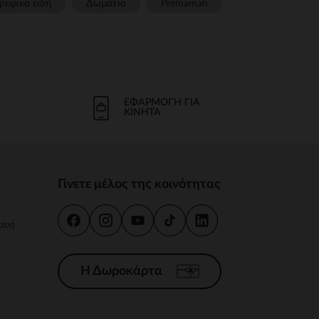
ρεφικα ειδη
Δωμάτιο
Prémaman
ΕΦΑΡΜΟΓΉ ΓΙΑ
ΚΙΝΗΤΆ
Γίνετε μέλος της κοινότητας
κευή
Η Δωροκάρτα