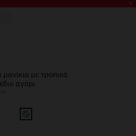
×
ά μανίκια με τροπικό
έδιο αγόρι
03A