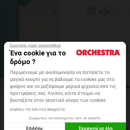
3
4
5
χρονών
χρονών
χρονών
χρ
12
χρονών
χρ
Συνεχίστε χωρίς συγκατάθεση
Ένα cookie για το
ΕΠΙΛΟΓΗ ΜΕΓ
δρόμο ?
Περιμένουμε με ανυπομονησία να πατήσετε το
μαγικό κουμπί για να βάλουμε τα cookies μας στο
φούρνο και να μαζέψουμε μερικά ψίχουλα από τις
ΆΜΕΣΗ ΔΙΑΘ
προτιμήσεις σας. Λοιπόν, είστε έτοιμοι να
βουτήξετε στον γευστικό κόσμο των cookies
Διαβάζω την πολιτική απορρήτου
Συμφωνίες πιστοποιημένες από
Επιλέγω
Συμφωνώ με όλα