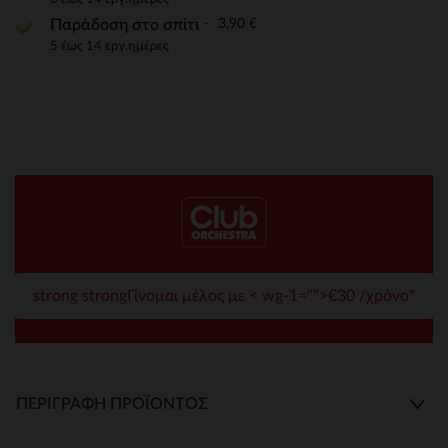
3,90 €
Παράδοση στο σπίτι
5 έως 14 εργ.ημέρες
strong strongΓίνομαι μέλος με < wg-1="">€30 /χρόνο*
ΠΕΡΙΓΡΑΦΉ ΠΡΟΪΌΝΤΟΣ