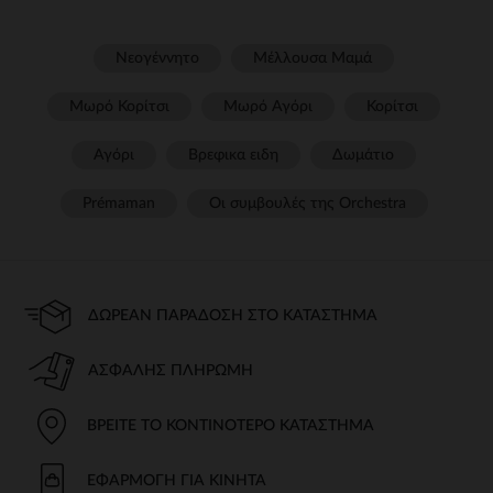
Νεογέννητο
Μέλλουσα Μαμά
Μωρό Κορίτσι
Μωρό Αγόρι
Κορίτσι
Αγόρι
Βρεφικα ειδη
Δωμάτιο
Prémaman
Οι συμβουλές της Orchestra​
ΔΩΡΕΆΝ ΠΑΡΆΔΟΣΗ ΣΤΟ ΚΑΤΆΣΤΗΜΑ
ΑΣΦΑΛΉΣ ΠΛΗΡΩΜΉ
ΒΡΕΊΤΕ ΤΟ ΚΟΝΤΙΝΌΤΕΡΟ ΚΑΤΆΣΤΗΜΑ
ΕΦΑΡΜΟΓΉ ΓΙΑ ΚΙΝΗΤΆ