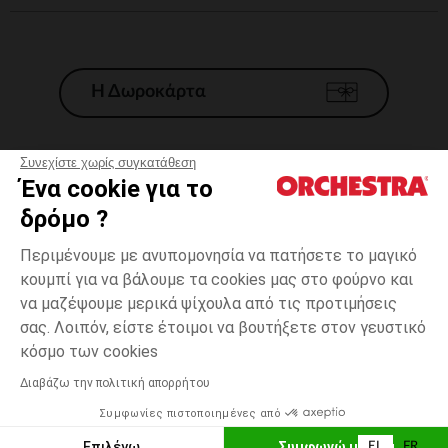
Η Δωροκάρτα
Συνεχίστε χωρίς συγκατάθεση
Ένα cookie για το
Γενικοί 'Οροι Πώλησης
δρόμο ?
Νομικοί Όροι
*Εμπορικες προσφορες
Περιμένουμε με ανυπομονησία να πατήσετε το μαγικό
κουμπί για να βάλουμε τα cookies μας στο φούρνο και
Προσωπικά δεδομένα
να μαζέψουμε μερικά ψίχουλα από τις προτιμήσεις
Διαχείρηση των cookies
σας. Λοιπόν, είστε έτοιμοι να βουτήξετε στον γευστικό
Προσβασιμότητα: μη συμμορφούμενη
4
Λευκό
Λευκό
χρονών
κόσμο των cookies
H Orchestra συμμετέχει στον κωδικά δεοντολογίας και στο σύστημα
μεσολάβησης της Γαλλικής Ομοσπονδίας Ηλεκτρονικού Εμπορίου.
Διαβάζω την πολιτική απορρήτου
Δυνατότητα πληρωμής με
Συμφωνίες πιστοποιημένες από
Ελλάδα
Λίστα 
ΠΡΟΣΘΉΚΗ ΣΤΟ ΚΑΛΆΘΙ
Επιλέγω
Συμφωνώ με όλα
EL
FR