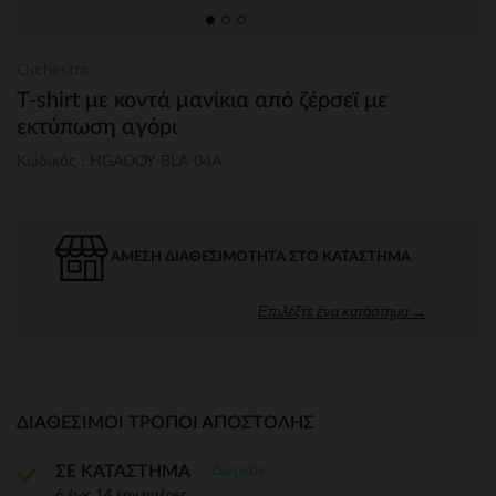
Orchestra
T-shirt με κοντά μανίκια από ζέρσεϊ με
εκτύπωση αγόρι
Κωδικός : HGAOOY-BLA-04A
ΆΜΕΣΗ ΔΙΑΘΕΣΙΜΌΤΗΤΑ ΣΤΟ ΚΑΤΆΣΤΗΜΑ
Επιλέξτε ένα κατάστημα →
ΔΙΑΘΈΣΙΜΟΙ ΤΡΌΠΟΙ ΑΠΟΣΤΟΛΉΣ
Δωρεάν
ΣΕ ΚΑΤΑΣΤΗΜΑ
6 έως 14 εργ.ημέρες