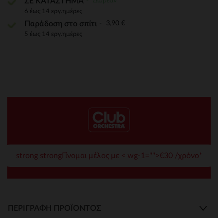
Δωρεάν
ΣΕ ΚΑΤΑΣΤΗΜΑ
6 έως 14 εργ.ημέρες
3,90 €
Παράδοση στο σπίτι
5 έως 14 εργ.ημέρες
strong strongΓίνομαι μέλος με < wg-1="">€30 /χρόνο*
ΠΕΡΙΓΡΑΦΉ ΠΡΟΪΌΝΤΟΣ