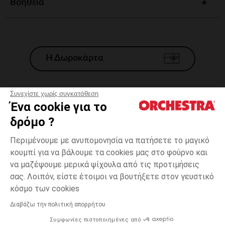
Βοηθεια
Η Δωροκάρτα
Συνεχίστε χωρίς συγκατάθεση
Ένα cookie για το
Γενικοί 'Οροι Πώλησης
δρόμο ?
Νομικοί Όροι
*Εμπορικες προσφορες
Περιμένουμε με ανυπομονησία να πατήσετε το μαγικό
κουμπί για να βάλουμε τα cookies μας στο φούρνο και
Προσωπικά δεδομένα
να μαζέψουμε μερικά ψίχουλα από τις προτιμήσεις
Διαχείρηση των cookies
σας. Λοιπόν, είστε έτοιμοι να βουτήξετε στον γευστικό
Προσβασιμότητα: μη συμμορφούμενη
3
Πράσινο
Πράσινο
χρονών
κόσμο των cookies
H Orchestra συμμετέχει στον κωδικά δεοντολογίας και στο σύστημα
μεσολάβησης της Γαλλικής Ομοσπονδίας Ηλεκτρονικού Εμπορίου.
Διαβάζω την πολιτική απορρήτου
Δυνατότητα πληρωμής με
Συμφωνίες πιστοποιημένες από