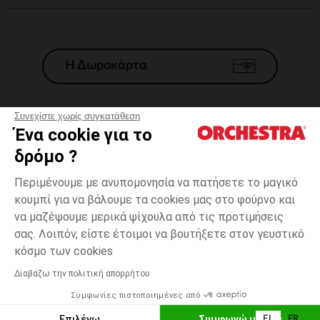
Η Δωροκάρτα
Συνεχίστε χωρίς συγκατάθεση
Ένα cookie για το
Γενικοί 'Οροι Πώλησης
δρόμο ?
Νομικοί Όροι
*Εμπορικες προσφορες
Περιμένουμε με ανυπομονησία να πατήσετε το μαγικό
κουμπί για να βάλουμε τα cookies μας στο φούρνο και
Προσωπικά δεδομένα
να μαζέψουμε μερικά ψίχουλα από τις προτιμήσεις
Διαχείρηση των cookies
σας. Λοιπόν, είστε έτοιμοι να βουτήξετε στον γευστικό
Προσβασιμότητα: μη συμμορφούμενη
3
Γκρι
Γκρι
χρονών
κόσμο των cookies
H Orchestra συμμετέχει στον κωδικά δεοντολογίας και στο σύστημα
μεσολάβησης της Γαλλικής Ομοσπονδίας Ηλεκτρονικού Εμπορίου.
Διαβάζω την πολιτική απορρήτου
Δυνατότητα πληρωμής με
Συμφωνίες πιστοποιημένες από
Ελλάδα
Λίστα 
ΕΠΙΛΟΓΗ ΜΕΓΕΘΟΥΣ
Επιλέγω
Συμφωνώ με όλα
EL
FR