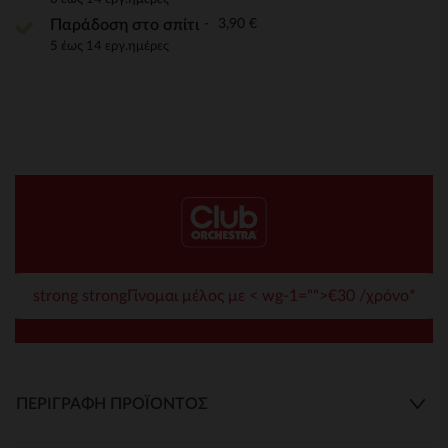
3,90 €
Παράδοση στο σπίτι
5 έως 14 εργ.ημέρες
strong strongΓίνομαι μέλος με < wg-1="">€30 /χρόνο*
ΠΕΡΙΓΡΑΦΉ ΠΡΟΪΌΝΤΟΣ