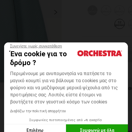
3
4
5
χρονών
χρονών
χρονών
χρ
12
χρονών
χρ
Συνεχίστε χωρίς συγκατάθεση
Ένα cookie για το
ΕΠΙΛΟΓΗ ΜΕΓ
δρόμο ?
Περιμένουμε με ανυπομονησία να πατήσετε το
μαγικό κουμπί για να βάλουμε τα cookies μας στο
φούρνο και να μαζέψουμε μερικά ψίχουλα από τις
ΆΜΕΣΗ ΔΙΑΘ
προτιμήσεις σας. Λοιπόν, είστε έτοιμοι να
βουτήξετε στον γευστικό κόσμο των cookies
Διαβάζω την πολιτική απορρήτου
Συμφωνίες πιστοποιημένες από
Επιλέγω
Συμφωνώ με όλα