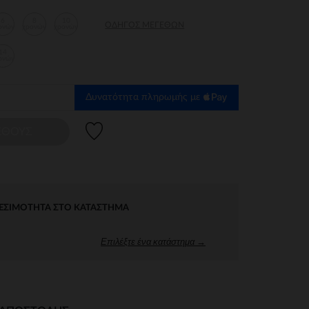
6
8
10
ΟΔΗΓΌΣ ΜΕΓΕΘΏΝ
ονών
χρονών
χρονών
14
ονών
Δυνατότητα πληρωμής με
Λίστα προτιμήσεων
ΕΘΟΥΣ
ΕΣΙΜΌΤΗΤΑ ΣΤΟ ΚΑΤΆΣΤΗΜΑ
Επιλέξτε ένα κατάστημα →