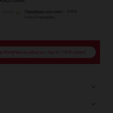
Ι ΑΠΟΣΤΟΛΉΣ
γές σας
Δωρεάν
3,90 €
Παράδοση στο σπίτι
ι να διαχειριστείτε τις ρυθμίσεις απορρήτου, εξασφαλίζοντας 
5 έως 14 εργ.ημέρες
g strongΓίνομαι μέλος με < wg-1="">€30 /χρόνο*