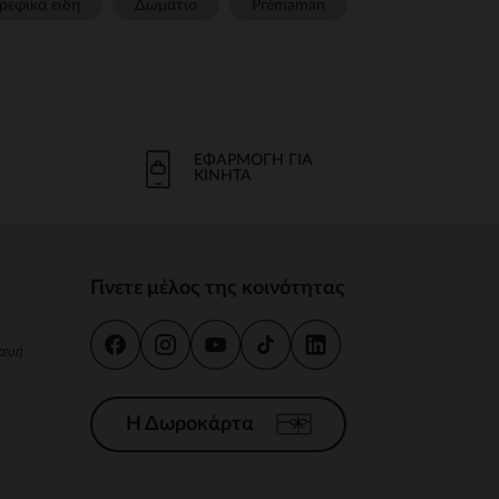
ρεφικα ειδη
Δωμάτιο
Prémaman
ΕΦΑΡΜΟΓΉ ΓΙΑ
ΚΙΝΗΤΆ
Γίνετε μέλος της κοινότητας
κευή
Η Δωροκάρτα