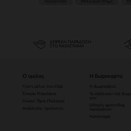
Νεογέννητο
Μέλλουσα Μαμά
Μ
ΔΩΡΕΆΝ ΠΑΡΆΔΟΣΗ
ΣΤΟ ΚΑΤΆΣΤΗΜΑ
Ο ομιλος
Η δωροκαρτα
Γίνετε μέλος του Club
Η Δωροκάρτα
Γίνομαι Franchisee
Το υπόλοιπο της Δωρ
μου
Γενικοί 'Οροι Πώλησης
Οδηγός φροντίδας
Ανάκλησης προϊόντος
υφασμάτων
Κατάστημα