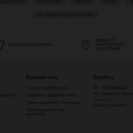
ωρό Κορίτσι
Μωρό Αγόρι
Κορίτσι
Αγόρι
Β
Οι συμβουλές της Orchestra​
ΒΡΕΊΤΕ ΤΟ
ΑΣΦΑΛΉΣ ΠΛΗΡΩΜΉ
ΚΟΝΤΙΝΌΤΕΡΟ
ΚΑΤΆΣΤΗΜΑ
Βρεφικα ειδη
Βοηθεια
Η λίστα γέννησής μου
Tel : 210-5610163
Από Δευτέρα έως Παρασ
οκάρτας
Συμβουλές βρεφανάπτυξης
9.00-17.00
Videos προϊόντων Prémaman
Συχνές ερωτήσεις
Γενική ασφάλεια του
προϊόντος