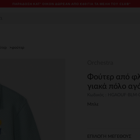
ΠΑΡΆΔΟΣΗ ΚΑΤ' ΟΊΚΟΝ ΔΩΡΕΑΝ ΑΠΌ €60 ΓΙΑ ΤΑ ΜΈΛΗ ΤΟΥ CLUB*
ύτερ
φούτερ
Orchestra
Φούτερ από φλ
γιακά πόλο αγ
Κωδικός : HGAOUF-BLM-
Μπλε
ΕΠΙΛΟΓΗ ΜΕΓΕΘΟΥΣ