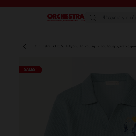
Μενού
Orchestra
Παιδί
Αγόρι
Ένδυση
Πουλόβερ,ζακέτες,φο
SALES*