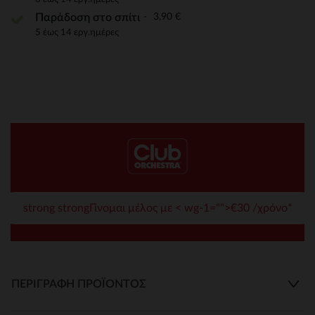
3,90 €
Παράδοση στο σπίτι
5 έως 14 εργ.ημέρες
strong strongΓίνομαι μέλος με < wg-1="">€30 /χρόνο*
ΠΕΡΙΓΡΑΦΉ ΠΡΟΪΌΝΤΟΣ