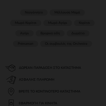
Νεογέννητο
Μέλλουσα Μαμά
Μωρό Κορίτσι
Μωρό Αγόρι
Κορίτσι
Αγόρι
Βρεφικα ειδη
Δωμάτιο
Prémaman
Οι συμβουλές της Orchestra​
ΔΩΡΕΆΝ ΠΑΡΆΔΟΣΗ ΣΤΟ ΚΑΤΆΣΤΗΜΑ
ΑΣΦΑΛΉΣ ΠΛΗΡΩΜΉ
ΒΡΕΊΤΕ ΤΟ ΚΟΝΤΙΝΌΤΕΡΟ ΚΑΤΆΣΤΗΜΑ
ΕΦΑΡΜΟΓΉ ΓΙΑ ΚΙΝΗΤΆ