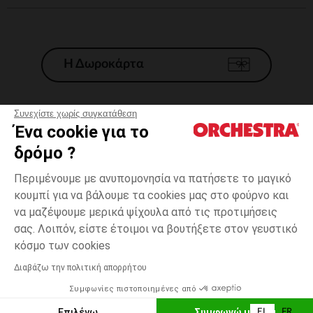
Η Δωροκάρτα
Συνεχίστε χωρίς συγκατάθεση
Ένα cookie για το
Γενικοί 'Οροι Πώλησης
δρόμο ?
Νομικοί Όροι
*Εμπορικες προσφορες
Περιμένουμε με ανυπομονησία να πατήσετε το μαγικό
κουμπί για να βάλουμε τα cookies μας στο φούρνο και
Προσωπικά δεδομένα
να μαζέψουμε μερικά ψίχουλα από τις προτιμήσεις
Διαχείρηση των cookies
σας. Λοιπόν, είστε έτοιμοι να βουτήξετε στον γευστικό
Προσβασιμότητα: μη συμμορφούμενη
3
Εκρού
Εκρού
χρονών
κόσμο των cookies
H Orchestra συμμετέχει στον κωδικά δεοντολογίας και στο σύστημα
μεσολάβησης της Γαλλικής Ομοσπονδίας Ηλεκτρονικού Εμπορίου.
Διαβάζω την πολιτική απορρήτου
Δυνατότητα πληρωμής με
Συμφωνίες πιστοποιημένες από
Ελλάδα
Λίστα 
ΠΡΟΣΘΉΚΗ ΣΤΟ ΚΑΛΆΘΙ
Επιλέγω
Συμφωνώ με όλα
EL
FR