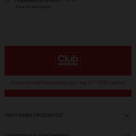
Παράδοση στο σπίτι
5 έως 14 εργ.ημέρες
strong strongΓίνομαι μέλος με < wg-1="">€30 /χρόνο*
ΠΕΡΙΓΡΑΦΉ ΠΡΟΪΌΝΤΟΣ
ΣΎΝΘΕΣΗ ΚΑΙ ΣΥΝΤΉΡΗΣΗ