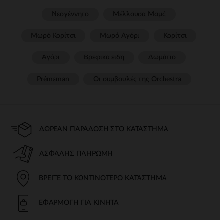
Νεογέννητο
Μέλλουσα Μαμά
Μωρό Κορίτσι
Μωρό Αγόρι
Κορίτσι
Αγόρι
Βρεφικα ειδη
Δωμάτιο
Prémaman
Οι συμβουλές της Orchestra​
ΔΩΡΕΆΝ ΠΑΡΆΔΟΣΗ ΣΤΟ ΚΑΤΆΣΤΗΜΑ
ΑΣΦΑΛΉΣ ΠΛΗΡΩΜΉ
ΒΡΕΊΤΕ ΤΟ ΚΟΝΤΙΝΌΤΕΡΟ ΚΑΤΆΣΤΗΜΑ
ΕΦΑΡΜΟΓΉ ΓΙΑ ΚΙΝΗΤΆ