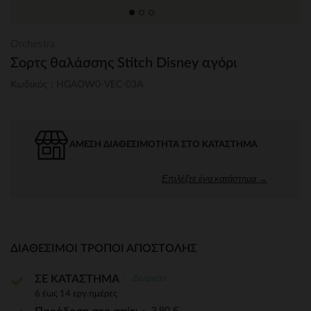
Orchestra
Σορτς θαλάσσης Stitch Disney αγόρι
Κωδικός : HGAOW0-VEC-03A
ΆΜΕΣΗ ΔΙΑΘΕΣΙΜΌΤΗΤΑ ΣΤΟ ΚΑΤΆΣΤΗΜΑ
Επιλέξτε ένα κατάστημα →
ΔΙΑΘΈΣΙΜΟΙ ΤΡΌΠΟΙ ΑΠΟΣΤΟΛΉΣ
Δωρεάν
ΣΕ ΚΑΤΑΣΤΗΜΑ
6 έως 14 εργ.ημέρες
3,90 €