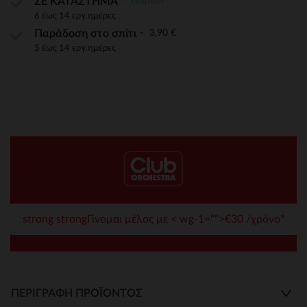
Δωρεάν
ΣΕ ΚΑΤΑΣΤΗΜΑ
6 έως 14 εργ.ημέρες
3,90 €
Παράδοση στο σπίτι
5 έως 14 εργ.ημέρες
strong strongΓίνομαι μέλος με < wg-1="">€30 /χρόνο*
ΠΕΡΙΓΡΑΦΉ ΠΡΟΪΌΝΤΟΣ