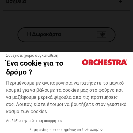
Βοηθεια
Η Δωροκάρτα
Συνεχίστε χωρίς συγκατάθεση
Ένα cookie για το
Γενικοί 'Οροι Πώλησης
δρόμο ?
Νομικοί Όροι
*Εμπορικες προσφορες
Περιμένουμε με ανυπομονησία να πατήσετε το μαγικό
κουμπί για να βάλουμε τα cookies μας στο φούρνο και
Προσωπικά δεδομένα
να μαζέψουμε μερικά ψίχουλα από τις προτιμήσεις
Διαχείρηση των cookies
σας. Λοιπόν, είστε έτοιμοι να βουτήξετε στον γευστικό
Προσβασιμότητα: μη συμμορφούμενη
3
Μπλε
Μπλε
χρονών
κόσμο των cookies
H Orchestra συμμετέχει στον κωδικά δεοντολογίας και στο σύστημα
μεσολάβησης της Γαλλικής Ομοσπονδίας Ηλεκτρονικού Εμπορίου.
Διαβάζω την πολιτική απορρήτου
Δυνατότητα πληρωμής με
Συμφωνίες πιστοποιημένες από