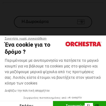
Η Δωροκάρτα
Συνεχίστε χωρίς συγκατάθεση
Ένα cookie για το
Γενικοί 'Οροι Πώλησης
δρόμο ?
Νομικοί Όροι
*Εμπορικες προσφορες
Περιμένουμε με ανυπομονησία να πατήσετε το μαγικό
κουμπί για να βάλουμε τα cookies μας στο φούρνο και
Προσωπικά δεδομένα
να μαζέψουμε μερικά ψίχουλα από τις προτιμήσεις
Διαχείρηση των cookies
σας. Λοιπόν, είστε έτοιμοι να βουτήξετε στον γευστικό
Προσβασιμότητα: μη συμμορφούμενη
3
Μπλε
Μπλε
χρονών
κόσμο των cookies
H Orchestra συμμετέχει στον κωδικά δεοντολογίας και στο σύστημα
μεσολάβησης της Γαλλικής Ομοσπονδίας Ηλεκτρονικού Εμπορίου.
Διαβάζω την πολιτική απορρήτου
Δυνατότητα πληρωμής με
Συμφωνίες πιστοποιημένες από
Ελλάδα
Λίστα 
ΠΡΟΣΘΉΚΗ ΣΤΟ ΚΑΛΆΘΙ
Επιλέγω
Συμφωνώ με όλα
EL
FR