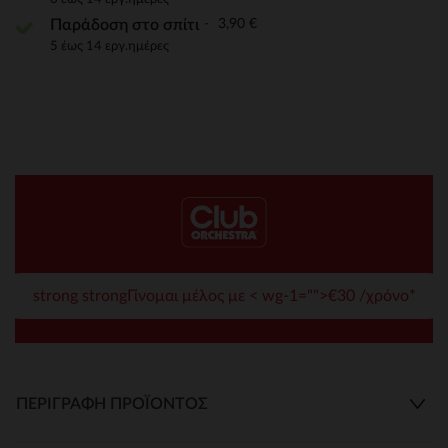
3,90 €
Παράδοση στο σπίτι
5 έως 14 εργ.ημέρες
strong strongΓίνομαι μέλος με < wg-1="">€30 /χρόνο*
ΠΕΡΙΓΡΑΦΉ ΠΡΟΪΌΝΤΟΣ