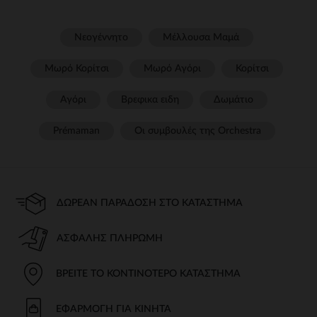
Νεογέννητο
Μέλλουσα Μαμά
Μωρό Κορίτσι
Μωρό Αγόρι
Κορίτσι
Αγόρι
Βρεφικα ειδη
Δωμάτιο
Prémaman
Οι συμβουλές της Orchestra​
ΔΩΡΕΆΝ ΠΑΡΆΔΟΣΗ ΣΤΟ ΚΑΤΆΣΤΗΜΑ
ΑΣΦΑΛΉΣ ΠΛΗΡΩΜΉ
ΒΡΕΊΤΕ ΤΟ ΚΟΝΤΙΝΌΤΕΡΟ ΚΑΤΆΣΤΗΜΑ
ΕΦΑΡΜΟΓΉ ΓΙΑ ΚΙΝΗΤΆ