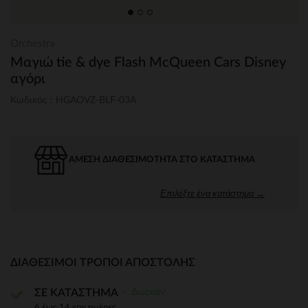
Orchestra
Μαγιώ tie & dye Flash McQueen Cars Disney
αγόρι
Κωδικός : HGAOVZ-BLF-03A
ΆΜΕΣΗ ΔΙΑΘΕΣΙΜΌΤΗΤΑ ΣΤΟ ΚΑΤΆΣΤΗΜΑ
Επιλέξτε ένα κατάστημα →
ΔΙΑΘΈΣΙΜΟΙ ΤΡΌΠΟΙ ΑΠΟΣΤΟΛΉΣ
Δωρεάν
ΣΕ ΚΑΤΑΣΤΗΜΑ
6 έως 14 εργ.ημέρες