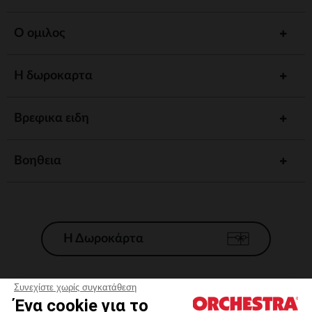
Ο ομιλος
Η δωροκαρτα
Βρεφικα ειδη
Βοηθεια
Η Δωροκάρτα
Συνεχίστε χωρίς συγκατάθεση
Ένα cookie για το