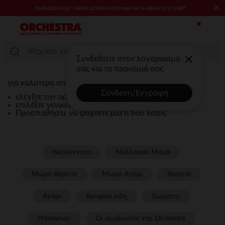
×
ΠΑΡΆΔΟΣΗ ΚΑΤ' ΟΊΚΟΝ ΔΩΡΕΑΝ ΑΠΌ €60 ΓΙΑ ΤΑ ΜΈΛΗ ΤΟΥ CLUB*
Συνδεθείτε στον λογαριασμό
σας και τα προνόμιά σας
για καλύτερα αποτελέσματα :
Σύνδεση/Εγγραφή
ελέγξτε την ορθογραφία της λέξης που ψάχνετε
επιλέξτε γενικευμένους όρους όπως '' φόρεμα''
Προσπαθήστε να ψάχνετε μία ή δύο λέξεις
Νεογέννητο
Μέλλουσα Μαμά
Μωρό Κορίτσι
Μωρό Αγόρι
Κορίτσι
Αγόρι
Βρεφικα ειδη
Δωμάτιο
Prémaman
Οι συμβουλές της Orchestra​