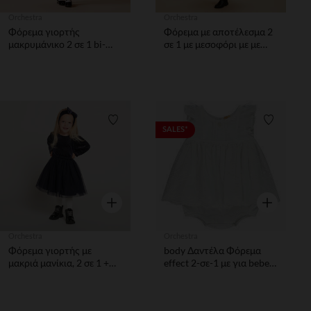
Orchestra
Orchestra
Φόρεμα γιορτής
Φόρεμα με αποτέλεσμα 2
μακρυμάνικο 2 σε 1 bi-
σε 1 με μεσοφόρι με με
matière για μωρό κορίτσι
τούλι γιαγια bebe κορίτσι
Λίστα προτιμήσεων
Λίστα π
SALES*
Γρήγορη επισκόπηση
Γρήγορη επ
Orchestra
Orchestra
Φόρεμα γιορτής με
body Δαντέλα Φόρεμα
μακριά μανίκια, 2 σε 1 +
effect 2-σε-1 με για bebe
κορδέλα κορίτσι μωρό
κορίτσιτσι