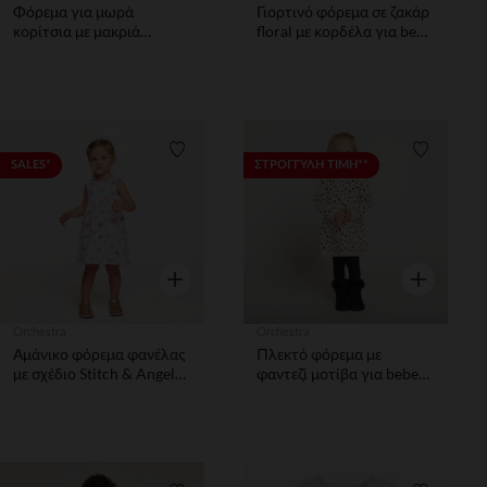
Φόρεμα για μωρά
Γιορτινό φόρεμα σε ζακάρ
κορίτσια με μακριά
floral με κορδέλα για bebe
μανίκια και λουλουδάτο
κορίτσι
σχέδιο
Λίστα προτιμήσεων
Λίστα π
SALES*
ΣΤΡΟΓΓΥΛΗ ΤΙΜΗ**
Γρήγορη επισκόπηση
Γρήγορη επ
Orchestra
Orchestra
Αμάνικο φόρεμα φανέλας
Πλεκτό φόρεμα με
με σχέδιο Stitch & Angel
φαντεζί μοτίβα για bebe
Disney για bebe κορίτσι
κορίτσι