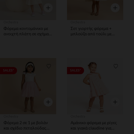
Γρήγορη επισκόπηση
Γρήγορη επ
Orchestra
Orchestra
Φόρεμα κοντομάνικο με
Σετ γιορτής φόρεμα +
ανοιχτή πλάτη σε σχήμα
μπλούζα από τούλι με
καρδιάς κορίτσι μωρού
κέντημα για μωρό κορίτσι
Λίστα προτιμήσεων
Λίστα π
SALES*
SALES*
Γρήγορη επισκόπηση
Γρήγορη επ
Orchestra
Orchestra
Φόρεμα 2 σε 1 με βολάν
Αμάνικο φόρεμα με ρίγες
και σχέδιο πεταλούδας
και γιακά claudine για
για bebe κορίτσι
κορίτσι