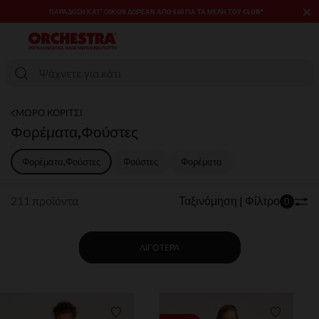
×
SALES & PROMOS: ΈΩΣ -70% ΜΊΑ ΕΠΙΛΟΓΉ ΤΗΣ ΣΥΛΛΟΓΉΣ ΜΌΔΑΣ
ΚΑΙ ΒΡΕΦΑΝΆΠΤΥΞΗΣ​​
ΜΩΡΟ ΚΟΡΙΤΣΙ
Φορέματα,Φούστες
Φορέματα,Φούστες
Φούστες
Φορέματα
211 προϊόντα
Ταξινόμηση | Φίλτρο
0
ΛΙΓΌΤΕΡΑ