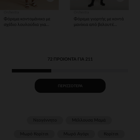
Orchestra
Orchestra
Φόρεμα κοντομάνικο με
Φόρεμα γιορτής με κοντά
σχέδιο λουλούδια για
μανίκια από βελουτέ
bebe κορίτσιτσι
σατέν για μωρό κορίτσι
72 ΠΡΟΙΌΝΤΑ ΓΙΑ 211
ΠΕΡΙΣΣΌΤΕΡΑ
Νεογέννητο
Μέλλουσα Μαμά
Μωρό Κορίτσι
Μωρό Αγόρι
Κορίτσι