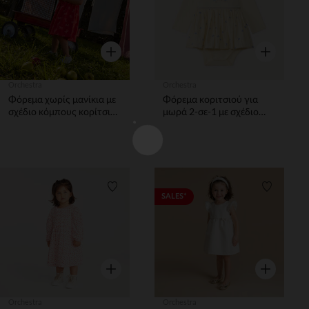
Γρήγορη επισκόπηση
Γρήγορη επ
Orchestra
Orchestra
Φόρεμα χωρίς μανίκια με
Φόρεμα κοριτσιού για
σχέδιο κόμπους κορίτσι
μωρά 2-σε-1 με σχέδιο
μωρό
πεταλούδας
Λίστα προτιμήσεων
Λίστα π
SALES*
Γρήγορη επισκόπηση
Γρήγορη επ
Orchestra
Orchestra