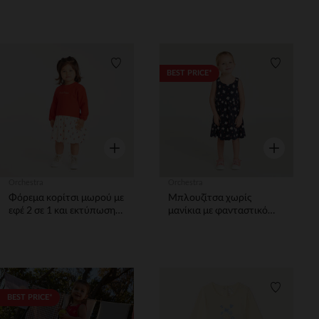
Λίστα προτιμήσεων
Λίστα π
BEST PRICE*
Γρήγορη επισκόπηση
Γρήγορη επ
Orchestra
Orchestra
Φόρεμα κορίτσι μωρού με
Μπλουζίτσα χωρίς
εφέ 2 σε 1 και εκτύπωση
μανίκια με φανταστικό
τουλίπα.
σχέδιο κορίτσι μωρού.
Λίστα προτιμήσεων
Λίστα π
BEST PRICE*