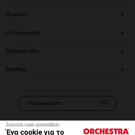
Ο ομιλος
Η δωροκαρτα
Βρεφικα ειδη
Βοηθεια
Η Δωροκάρτα
Συνεχίστε χωρίς συγκατάθεση
Ένα cookie για το