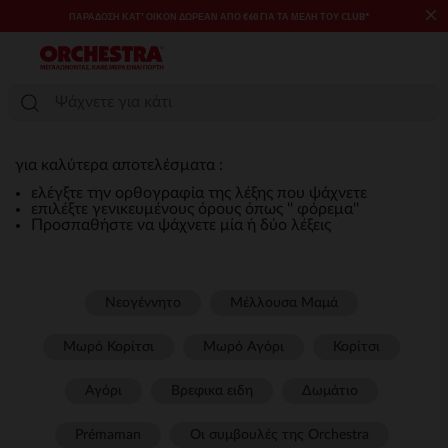
×
ΠΑΡΆΔΟΣΗ ΚΑΤ' ΟΊΚΟΝ ΔΩΡΕΑΝ ΑΠΌ €60 ΓΙΑ ΤΑ ΜΈΛΗ ΤΟΥ CLUB*
για καλύτερα αποτελέσματα :
ελέγξτε την ορθογραφία της λέξης που ψάχνετε
επιλέξτε γενικευμένους όρους όπως '' φόρεμα''
Προσπαθήστε να ψάχνετε μία ή δύο λέξεις
Νεογέννητο
Μέλλουσα Μαμά
Μωρό Κορίτσι
Μωρό Αγόρι
Κορίτσι
Αγόρι
Βρεφικα ειδη
Δωμάτιο
Prémaman
Οι συμβουλές της Orchestra​