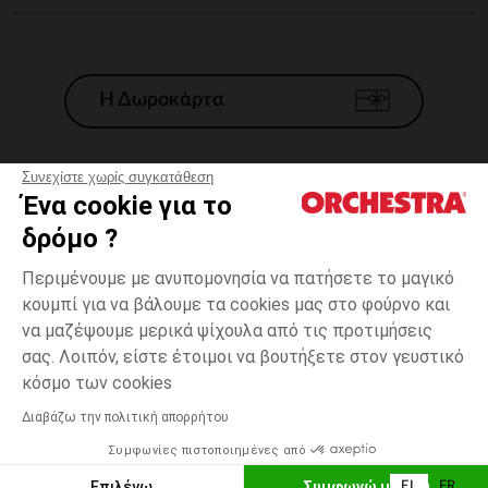
Η Δωροκάρτα
Συνεχίστε χωρίς συγκατάθεση
Ένα cookie για το
Γενικοί 'Οροι Πώλησης
δρόμο ?
Νομικοί Όροι
*Εμπορικες προσφορες
Περιμένουμε με ανυπομονησία να πατήσετε το μαγικό
κουμπί για να βάλουμε τα cookies μας στο φούρνο και
Προσωπικά δεδομένα
να μαζέψουμε μερικά ψίχουλα από τις προτιμήσεις
Διαχείρηση των cookies
σας. Λοιπόν, είστε έτοιμοι να βουτήξετε στον γευστικό
Προσβασιμότητα: μη συμμορφούμενη
Γκρι
Γκρι
LARGE
κόσμο των cookies
H Orchestra συμμετέχει στον κωδικά δεοντολογίας και στο σύστημα
μεσολάβησης της Γαλλικής Ομοσπονδίας Ηλεκτρονικού Εμπορίου.
Διαβάζω την πολιτική απορρήτου
Δυνατότητα πληρωμής με
Συμφωνίες πιστοποιημένες από
Ελλάδα
Λίστα 
ΠΡΟΣΘΉΚΗ ΣΤΟ ΚΑΛΆΘΙ
Επιλέγω
Συμφωνώ με όλα
EL
FR