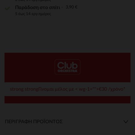
3,90 €
Παράδοση στο σπίτι
5 έως 14 εργ.ημέρες
strong strongΓίνομαι μέλος με < wg-1="">€30 /χρόνο*
ΠΕΡΙΓΡΑΦΉ ΠΡΟΪΌΝΤΟΣ