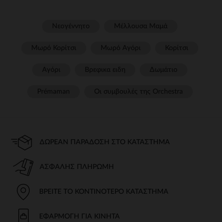
Νεογέννητο
Μέλλουσα Μαμά
Μωρό Κορίτσι
Μωρό Αγόρι
Κορίτσι
Αγόρι
Βρεφικα ειδη
Δωμάτιο
Prémaman
Οι συμβουλές της Orchestra​
ΔΩΡΕΆΝ ΠΑΡΆΔΟΣΗ ΣΤΟ ΚΑΤΆΣΤΗΜΑ
ΑΣΦΑΛΉΣ ΠΛΗΡΩΜΉ
ΒΡΕΊΤΕ ΤΟ ΚΟΝΤΙΝΌΤΕΡΟ ΚΑΤΆΣΤΗΜΑ
ΕΦΑΡΜΟΓΉ ΓΙΑ ΚΙΝΗΤΆ