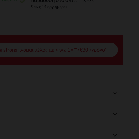
Παράδοση στο σπίτι
5 έως 14 εργ.ημέρες
γές σας
ι να διαχειριστείτε τις ρυθμίσεις απορρήτου, εξασφαλίζοντας 
g strongΓίνομαι μέλος με < wg-1="">€30 /χρόνο*