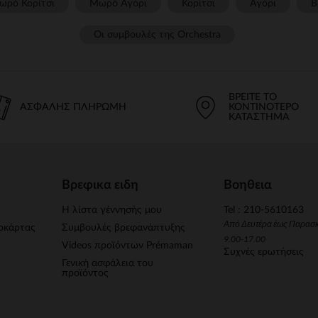
ωρό Κορίτσι
Μωρό Αγόρι
Κορίτσι
Αγόρι
Β
Οι συμβουλές της Orchestra​
ΒΡΕΊΤΕ ΤΟ
ΑΣΦΑΛΉΣ ΠΛΗΡΩΜΉ
ΚΟΝΤΙΝΌΤΕΡΟ
ΚΑΤΆΣΤΗΜΑ
Βρεφικα ειδη
Βοηθεια
Η λίστα γέννησής μου
Tel : 210-5610163
Από Δευτέρα έως Παρασ
οκάρτας
Συμβουλές βρεφανάπτυξης
9.00-17.00
Videos προϊόντων Prémaman
Συχνές ερωτήσεις
Γενική ασφάλεια του
προϊόντος