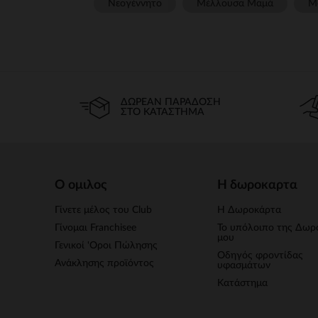
Νεογέννητο
Μέλλουσα Μαμά
Μ
ΔΩΡΕΆΝ ΠΑΡΆΔΟΣΗ
ΣΤΟ ΚΑΤΆΣΤΗΜΑ
Ο ομιλος
Η δωροκαρτα
Γίνετε μέλος του Club
Η Δωροκάρτα
Γίνομαι Franchisee
Το υπόλοιπο της Δωρ
μου
Γενικοί 'Οροι Πώλησης
Οδηγός φροντίδας
Ανάκλησης προϊόντος
υφασμάτων
Κατάστημα