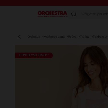
Μενού
Orchestra
Μέλλουσα μαμά
Ρούχα
T-shirts
T-shirt κον
ΣΤΡΟΓΓΥΛΗ ΤΙΜΗ**