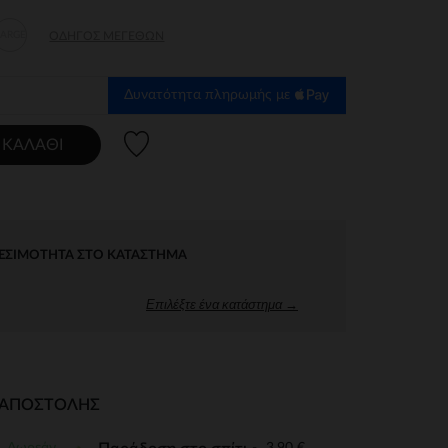
LARGE
ΟΔΗΓΌΣ ΜΕΓΕΘΏΝ
Δυνατότητα πληρωμής με
Λίστα προτιμήσεων
 ΚΑΛΆΘΙ
ΕΣΙΜΌΤΗΤΑ ΣΤΟ ΚΑΤΆΣΤΗΜΑ
Επιλέξτε ένα κατάστημα →
Ι ΑΠΟΣΤΟΛΉΣ
Δωρεάν
3,90 €