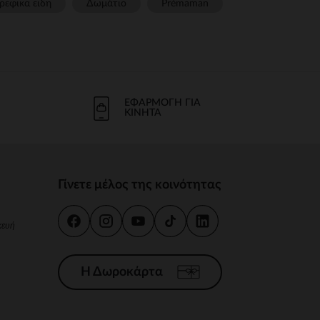
ρεφικα ειδη
Δωμάτιο
Prémaman
ΕΦΑΡΜΟΓΉ ΓΙΑ
ΚΙΝΗΤΆ
Γίνετε μέλος της κοινότητας
κευή
Η Δωροκάρτα