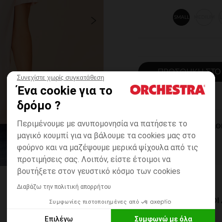
SMALL
MEDIUM
ΠΡΟΣΘΉΚΗ ΣΤΟ
Συνεχίστε χωρίς συγκατάθεση
Ένα cookie για το
δρόμο ?
Περιμένουμε με ανυπομονησία να πατήσετε το
ΆΜΕΣΗ ΔΙΑΘ
μαγικό κουμπί για να βάλουμε τα cookies μας στο
φούρνο και να μαζέψουμε μερικά ψίχουλα από τις
προτιμήσεις σας. Λοιπόν, είστε έτοιμοι να
βουτήξετε στον γευστικό κόσμο των cookies
Διαβάζω την πολιτική απορρήτου
ΔΙΑΘΈΣΙΜΟΙ ΤΡΌΠΟ
Συμφωνίες πιστοποιημένες από
Επιλέγω
Συμφωνώ με όλα