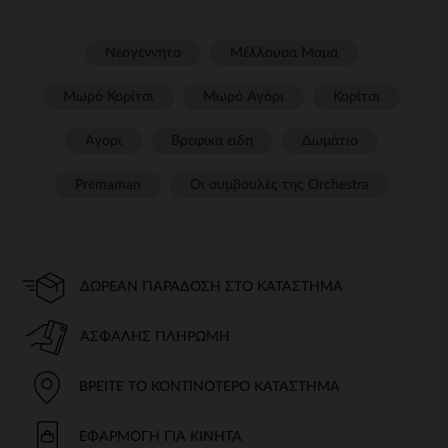
Νεογέννητο
Μέλλουσα Μαμά
Μωρό Κορίτσι
Μωρό Αγόρι
Κορίτσι
Αγόρι
Βρεφικα ειδη
Δωμάτιο
Prémaman
Οι συμβουλές της Orchestra​
ΔΩΡΕΆΝ ΠΑΡΆΔΟΣΗ ΣΤΟ ΚΑΤΆΣΤΗΜΑ
ΑΣΦΑΛΉΣ ΠΛΗΡΩΜΉ
ΒΡΕΊΤΕ ΤΟ ΚΟΝΤΙΝΌΤΕΡΟ ΚΑΤΆΣΤΗΜΑ
ΕΦΑΡΜΟΓΉ ΓΙΑ ΚΙΝΗΤΆ