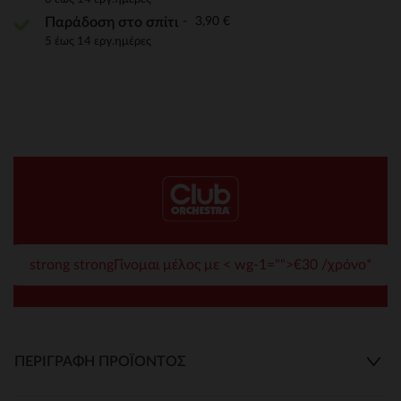
3,90 €
Παράδοση στο σπίτι
5 έως 14 εργ.ημέρες
strong strongΓίνομαι μέλος με < wg-1="">€30 /χρόνο*
ΠΕΡΙΓΡΑΦΉ ΠΡΟΪΌΝΤΟΣ