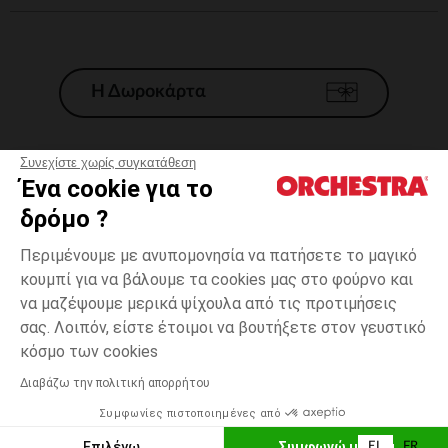
Η Δωροκάρτα
Συνεχίστε χωρίς συγκατάθεση
Ένα cookie για το
Γενικοί 'Οροι Πώλησης
δρόμο ?
Νομικοί Όροι
*Εμπορικες προσφορες
Περιμένουμε με ανυπομονησία να πατήσετε το μαγικό
κουμπί για να βάλουμε τα cookies μας στο φούρνο και
Προσωπικά δεδομένα
να μαζέψουμε μερικά ψίχουλα από τις προτιμήσεις
Διαχείρηση των cookies
σας. Λοιπόν, είστε έτοιμοι να βουτήξετε στον γευστικό
Προσβασιμότητα: μη συμμορφούμενη
Μπέζ
Μπέζ
34
κόσμο των cookies
H Orchestra συμμετέχει στον κωδικά δεοντολογίας και στο σύστημα
μεσολάβησης της Γαλλικής Ομοσπονδίας Ηλεκτρονικού Εμπορίου.
Διαβάζω την πολιτική απορρήτου
Δυνατότητα πληρωμής με
Συμφωνίες πιστοποιημένες από
Ελλάδα
Λίστα 
ΕΠΙΛΟΓΗ ΜΕΓΕΘΟΥΣ
Επιλέγω
Συμφωνώ με όλα
EL
FR