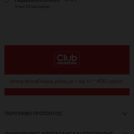
Παράδοση στο σπίτι
5 έως 14 εργ.ημέρες
strong strongΓίνομαι μέλος με < wg-1="">€30 /χρόνο*
ΠΕΡΙΓΡΑΦΉ ΠΡΟΪΌΝΤΟΣ
ΠΛΗΡΟΦΟΡΊΕΣ ΑΠΟΣΤΟΛΉΣ ΚΑΙ ΕΠΙΣΤΡΟΦΉΣ