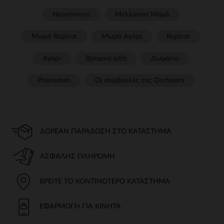
Νεογέννητο
Μέλλουσα Μαμά
Μωρό Κορίτσι
Μωρό Αγόρι
Κορίτσι
Αγόρι
Βρεφικα ειδη
Δωμάτιο
Prémaman
Οι συμβουλές της Orchestra​
ΔΩΡΕΆΝ ΠΑΡΆΔΟΣΗ ΣΤΟ ΚΑΤΆΣΤΗΜΑ
ΑΣΦΑΛΉΣ ΠΛΗΡΩΜΉ
ΒΡΕΊΤΕ ΤΟ ΚΟΝΤΙΝΌΤΕΡΟ ΚΑΤΆΣΤΗΜΑ
ΕΦΑΡΜΟΓΉ ΓΙΑ ΚΙΝΗΤΆ