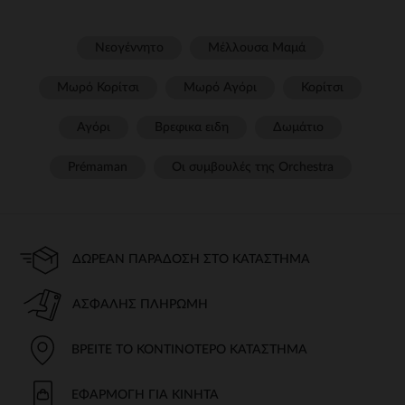
Νεογέννητο
Μέλλουσα Μαμά
Μωρό Κορίτσι
Μωρό Αγόρι
Κορίτσι
Αγόρι
Βρεφικα ειδη
Δωμάτιο
Prémaman
Οι συμβουλές της Orchestra​
ΔΩΡΕΆΝ ΠΑΡΆΔΟΣΗ ΣΤΟ ΚΑΤΆΣΤΗΜΑ
ΑΣΦΑΛΉΣ ΠΛΗΡΩΜΉ
ΒΡΕΊΤΕ ΤΟ ΚΟΝΤΙΝΌΤΕΡΟ ΚΑΤΆΣΤΗΜΑ
ΕΦΑΡΜΟΓΉ ΓΙΑ ΚΙΝΗΤΆ