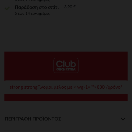
3,90 €
Παράδοση στο σπίτι
5 έως 14 εργ.ημέρες
strong strongΓίνομαι μέλος με < wg-1="">€30 /χρόνο*
ΠΕΡΙΓΡΑΦΉ ΠΡΟΪΌΝΤΟΣ