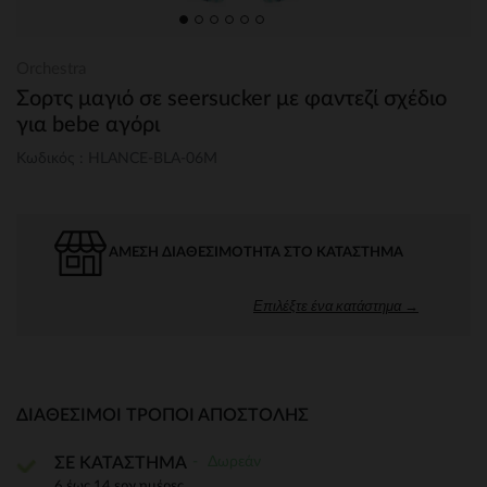
Orchestra
Σορτς μαγιό σε seersucker με φαντεζί σχέδιο
για bebe αγόρι
Κωδικός : HLANCE-BLA-06M
ΆΜΕΣΗ ΔΙΑΘΕΣΙΜΌΤΗΤΑ ΣΤΟ ΚΑΤΆΣΤΗΜΑ
Επιλέξτε ένα κατάστημα →
ΔΙΑΘΈΣΙΜΟΙ ΤΡΌΠΟΙ ΑΠΟΣΤΟΛΉΣ
Δωρεάν
ΣΕ ΚΑΤΑΣΤΗΜΑ
6 έως 14 εργ.ημέρες