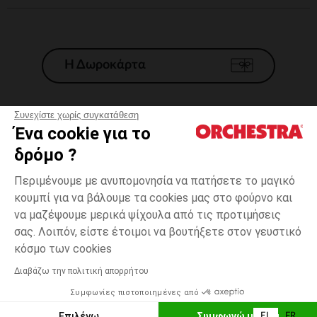
Η Δωροκάρτα
Συνεχίστε χωρίς συγκατάθεση
Ένα cookie για το
Γενικοί 'Οροι Πώλησης
δρόμο ?
Νομικοί Όροι
*Εμπορικες προσφορες
Περιμένουμε με ανυπομονησία να πατήσετε το μαγικό
κουμπί για να βάλουμε τα cookies μας στο φούρνο και
Προσωπικά δεδομένα
να μαζέψουμε μερικά ψίχουλα από τις προτιμήσεις
Διαχείρηση των cookies
σας. Λοιπόν, είστε έτοιμοι να βουτήξετε στον γευστικό
Προσβασιμότητα: μη συμμορφούμενη
6
Λευκό
Λευκό
μηνών
κόσμο των cookies
H Orchestra συμμετέχει στον κωδικά δεοντολογίας και στο σύστημα
μεσολάβησης της Γαλλικής Ομοσπονδίας Ηλεκτρονικού Εμπορίου.
Διαβάζω την πολιτική απορρήτου
Δυνατότητα πληρωμής με
Συμφωνίες πιστοποιημένες από
Ελλάδα
Λίστα 
ΕΠΙΛΟΓΗ ΜΕΓΕΘΟΥΣ
Επιλέγω
Συμφωνώ με όλα
EL
FR