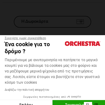
Η Δωροκάρτα
Συνεχίστε χωρίς συγκατάθεση
Ένα cookie για το
Γενικοί 'Οροι Πώλησης
δρόμο ?
Νομικοί Όροι
*Εμπορικες προσφορες
Περιμένουμε με ανυπομονησία να πατήσετε το μαγικό
κουμπί για να βάλουμε τα cookies μας στο φούρνο και
Προσωπικά δεδομένα
να μαζέψουμε μερικά ψίχουλα από τις προτιμήσεις
Διαχείρηση των cookies
σας. Λοιπόν, είστε έτοιμοι να βουτήξετε στον γευστικό
Προσβασιμότητα: μη συμμορφούμενη
one
Καφέ
Καφέ
size
κόσμο των cookies
H Orchestra συμμετέχει στον κωδικά δεοντολογίας και στο σύστημα
μεσολάβησης της Γαλλικής Ομοσπονδίας Ηλεκτρονικού Εμπορίου.
Διαβάζω την πολιτική απορρήτου
Δυνατότητα πληρωμής με
Συμφωνίες πιστοποιημένες από
Ελλάδα
Λίστα 
ΠΡΟΣΘΉΚΗ ΣΤΟ ΚΑΛΆΘΙ
Επιλέγω
Συμφωνώ με όλα
EL
FR