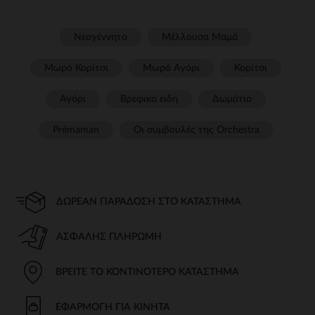
Νεογέννητο
Μέλλουσα Μαμά
Μωρό Κορίτσι
Μωρό Αγόρι
Κορίτσι
Αγόρι
Βρεφικα ειδη
Δωμάτιο
Prémaman
Οι συμβουλές της Orchestra​
ΔΩΡΕΆΝ ΠΑΡΆΔΟΣΗ ΣΤΟ ΚΑΤΆΣΤΗΜΑ
ΑΣΦΑΛΉΣ ΠΛΗΡΩΜΉ
ΒΡΕΊΤΕ ΤΟ ΚΟΝΤΙΝΌΤΕΡΟ ΚΑΤΆΣΤΗΜΑ
ΕΦΑΡΜΟΓΉ ΓΙΑ ΚΙΝΗΤΆ