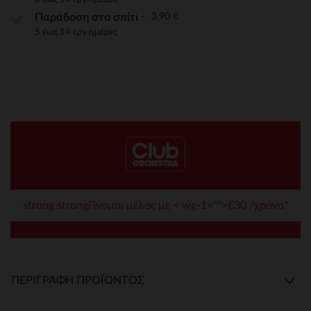
3,90 €
Παράδοση στο σπίτι
5 έως 14 εργ.ημέρες
strong strongΓίνομαι μέλος με < wg-1="">€30 /χρόνο*
ΠΕΡΙΓΡΑΦΉ ΠΡΟΪΌΝΤΟΣ