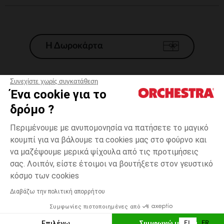
Η Δωροκάρτα
Συνεχίστε χωρίς συγκατάθεση
Ένα cookie για το
Γενικοί 'Οροι Πώλησης
δρόμο ?
Νομικοί Όροι
*Εμπορικες προσφορες
Περιμένουμε με ανυπομονησία να πατήσετε το μαγικό
κουμπί για να βάλουμε τα cookies μας στο φούρνο και
Προσωπικά δεδομένα
να μαζέψουμε μερικά ψίχουλα από τις προτιμήσεις
Διαχείρηση των cookies
σας. Λοιπόν, είστε έτοιμοι να βουτήξετε στον γευστικό
Προσβασιμότητα: μη συμμορφούμενη
one
Γκρι
Γκρι
size
κόσμο των cookies
H Orchestra συμμετέχει στον κωδικά δεοντολογίας και στο σύστημα
μεσολάβησης της Γαλλικής Ομοσπονδίας Ηλεκτρονικού Εμπορίου.
Διαβάζω την πολιτική απορρήτου
Δυνατότητα πληρωμής με
Συμφωνίες πιστοποιημένες από
Ελλάδα
Λίστα 
ΠΡΟΣΘΉΚΗ ΣΤΟ ΚΑΛΆΘΙ
Επιλέγω
Συμφωνώ με όλα
EL
FR