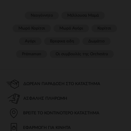
Νεογέννητο
Μέλλουσα Μαμά
Μωρό Κορίτσι
Μωρό Αγόρι
Κορίτσι
Αγόρι
Βρεφικα ειδη
Δωμάτιο
Prémaman
Οι συμβουλές της Orchestra​
ΔΩΡΕΆΝ ΠΑΡΆΔΟΣΗ ΣΤΟ ΚΑΤΆΣΤΗΜΑ
ΑΣΦΑΛΉΣ ΠΛΗΡΩΜΉ
ΒΡΕΊΤΕ ΤΟ ΚΟΝΤΙΝΌΤΕΡΟ ΚΑΤΆΣΤΗΜΑ
ΕΦΑΡΜΟΓΉ ΓΙΑ ΚΙΝΗΤΆ