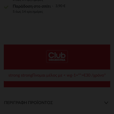
3,90 €
Παράδοση στο σπίτι
5 έως 14 εργ.ημέρες
strong strongΓίνομαι μέλος με < wg-1="">€30 /χρόνο*
ΠΕΡΙΓΡΑΦΉ ΠΡΟΪΌΝΤΟΣ