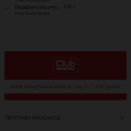
3,90 €
Παράδοση στο σπίτι
5 έως 14 εργ.ημέρες
strong strongΓίνομαι μέλος με < wg-1="">€30 /χρόνο*
ΠΕΡΙΓΡΑΦΉ ΠΡΟΪΌΝΤΟΣ