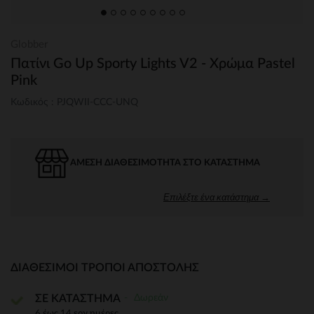
Globber
Πατίνι Go Up Sporty Lights V2 - Χρώμα Pastel
Pink
Κωδικός : PJQWII-CCC-UNQ
ΆΜΕΣΗ ΔΙΑΘΕΣΙΜΌΤΗΤΑ ΣΤΟ ΚΑΤΆΣΤΗΜΑ
Επιλέξτε ένα κατάστημα →
ΔΙΑΘΈΣΙΜΟΙ ΤΡΌΠΟΙ ΑΠΟΣΤΟΛΉΣ
Δωρεάν
ΣΕ ΚΑΤΑΣΤΗΜΑ
6 έως 14 εργ.ημέρες