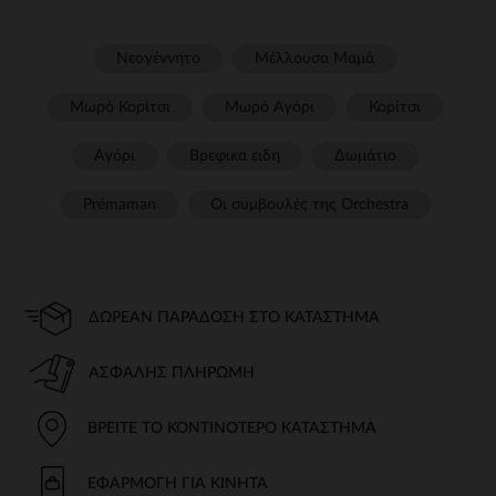
Νεογέννητο
Μέλλουσα Μαμά
Μωρό Κορίτσι
Μωρό Αγόρι
Κορίτσι
Αγόρι
Βρεφικα ειδη
Δωμάτιο
Prémaman
Οι συμβουλές της Orchestra​
ΔΩΡΕΆΝ ΠΑΡΆΔΟΣΗ ΣΤΟ ΚΑΤΆΣΤΗΜΑ
ΑΣΦΑΛΉΣ ΠΛΗΡΩΜΉ
ΒΡΕΊΤΕ ΤΟ ΚΟΝΤΙΝΌΤΕΡΟ ΚΑΤΆΣΤΗΜΑ
ΕΦΑΡΜΟΓΉ ΓΙΑ ΚΙΝΗΤΆ