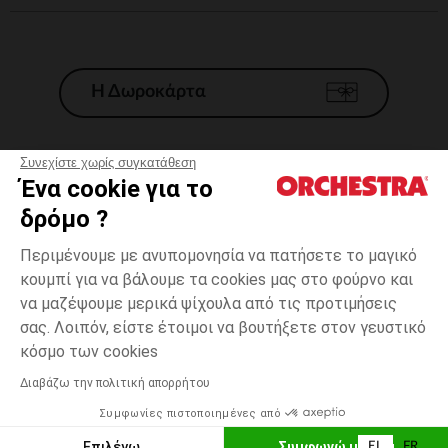
Η Δωροκάρτα
Συνεχίστε χωρίς συγκατάθεση
Ένα cookie για το
Γενικοί 'Οροι Πώλησης
δρόμο ?
Νομικοί Όροι
*Εμπορικες προσφορες
Περιμένουμε με ανυπομονησία να πατήσετε το μαγικό
κουμπί για να βάλουμε τα cookies μας στο φούρνο και
Προσωπικά δεδομένα
να μαζέψουμε μερικά ψίχουλα από τις προτιμήσεις
Διαχείρηση των cookies
σας. Λοιπόν, είστε έτοιμοι να βουτήξετε στον γευστικό
Προσβασιμότητα: μη συμμορφούμενη
one
Ροζ
Ροζ
size
κόσμο των cookies
H Orchestra συμμετέχει στον κωδικά δεοντολογίας και στο σύστημα
μεσολάβησης της Γαλλικής Ομοσπονδίας Ηλεκτρονικού Εμπορίου.
Διαβάζω την πολιτική απορρήτου
Δυνατότητα πληρωμής με
Συμφωνίες πιστοποιημένες από
Ελλάδα
Λίστα 
ΠΡΟΣΘΉΚΗ ΣΤΟ ΚΑΛΆΘΙ
Επιλέγω
Συμφωνώ με όλα
EL
FR