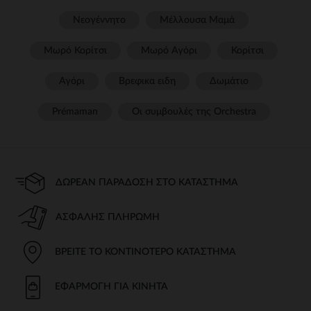
Νεογέννητο
Μέλλουσα Μαμά
Μωρό Κορίτσι
Μωρό Αγόρι
Κορίτσι
Αγόρι
Βρεφικα ειδη
Δωμάτιο
Prémaman
Οι συμβουλές της Orchestra​
ΔΩΡΕΆΝ ΠΑΡΆΔΟΣΗ ΣΤΟ ΚΑΤΆΣΤΗΜΑ
ΑΣΦΑΛΉΣ ΠΛΗΡΩΜΉ
ΒΡΕΊΤΕ ΤΟ ΚΟΝΤΙΝΌΤΕΡΟ ΚΑΤΆΣΤΗΜΑ
ΕΦΑΡΜΟΓΉ ΓΙΑ ΚΙΝΗΤΆ