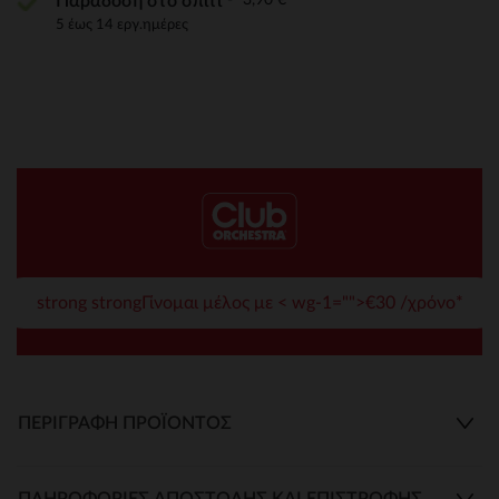
Παράδοση στο σπίτι
5 έως 14 εργ.ημέρες
strong strongΓίνομαι μέλος με < wg-1="">€30 /χρόνο*
ΠΕΡΙΓΡΑΦΉ ΠΡΟΪΌΝΤΟΣ
ΠΛΗΡΟΦΟΡΊΕΣ ΑΠΟΣΤΟΛΉΣ ΚΑΙ ΕΠΙΣΤΡΟΦΉΣ