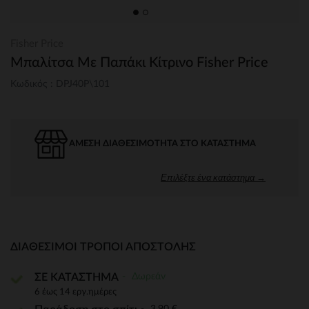
Fisher Price
Μπαλίτσα Με Παπάκι Κίτρινο Fisher Price
Κωδικός : DPJ40P\101
ΆΜΕΣΗ ΔΙΑΘΕΣΙΜΌΤΗΤΑ ΣΤΟ ΚΑΤΆΣΤΗΜΑ
Επιλέξτε ένα κατάστημα →
ΔΙΑΘΈΣΙΜΟΙ ΤΡΌΠΟΙ ΑΠΟΣΤΟΛΉΣ
Δωρεάν
ΣΕ ΚΑΤΑΣΤΗΜΑ
6 έως 14 εργ.ημέρες
3,90 €