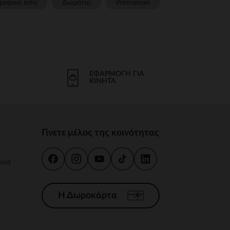
ρεφικα ειδη
Δωμάτιο
Prémaman
ΕΦΑΡΜΟΓΉ ΓΙΑ
ΚΙΝΗΤΆ
Γίνετε μέλος της κοινότητας
κευή
Η Δωροκάρτα