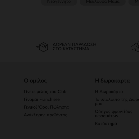
Νεογέννητο
Μέλλουσα Μαμά
Μ
ΔΩΡΕΆΝ ΠΑΡΆΔΟΣΗ
ΣΤΟ ΚΑΤΆΣΤΗΜΑ
Ο ομιλος
Η δωροκαρτα
Γίνετε μέλος του Club
Η Δωροκάρτα
Γίνομαι Franchisee
Το υπόλοιπο της Δωρ
μου
Γενικοί 'Οροι Πώλησης
Οδηγός φροντίδας
Ανάκλησης προϊόντος
υφασμάτων
Κατάστημα