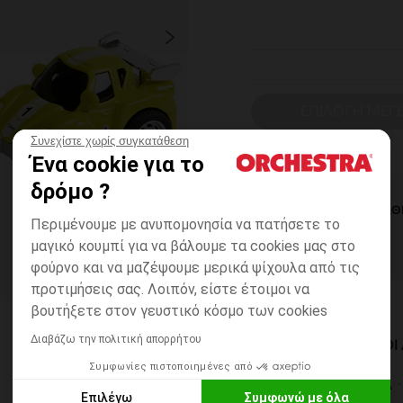
ΕΠΙΛΟΓΗ ΜΕΓ
Συνεχίστε χωρίς συγκατάθεση
Ένα cookie για το
δρόμο ?
ΆΜΕΣΗ ΔΙΑΘ
Περιμένουμε με ανυπομονησία να πατήσετε το
μαγικό κουμπί για να βάλουμε τα cookies μας στο
φούρνο και να μαζέψουμε μερικά ψίχουλα από τις
προτιμήσεις σας. Λοιπόν, είστε έτοιμοι να
βουτήξετε στον γευστικό κόσμο των cookies
Διαβάζω την πολιτική απορρήτου
ΔΙΑΘΈΣΙΜΟΙ ΤΡΌΠΟ
Συμφωνίες πιστοποιημένες από
ΣΕ ΚΑΤΑΣΤΗΜΑ
Επιλέγω
Συμφωνώ με όλα