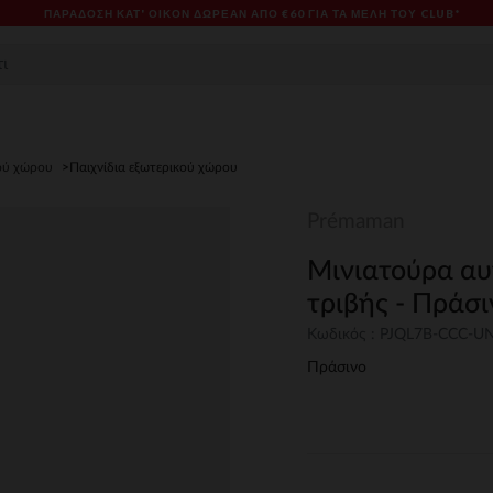
ΠΑΡΆΔΟΣΗ ΚΑΤ' ΟΊΚΟΝ ΔΩΡΕΑΝ ΑΠΌ €60 ΓΙΑ ΤΑ ΜΈΛΗ ΤΟΥ CLUB*
κού χώρου
Παιχνίδια εξωτερικού χώρου
Prémaman
Μινιατούρα αυ
τριβής - Πράσ
Κωδικός : PJQL7B-CCC-U
Πράσινο