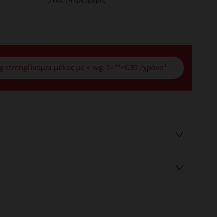
5 έως 14 εργ.ημέρες
γές σας
ι να διαχειριστείτε τις ρυθμίσεις απορρήτου, εξασφαλίζοντας 
g strongΓίνομαι μέλος με < wg-1="">€30 /χρόνο*