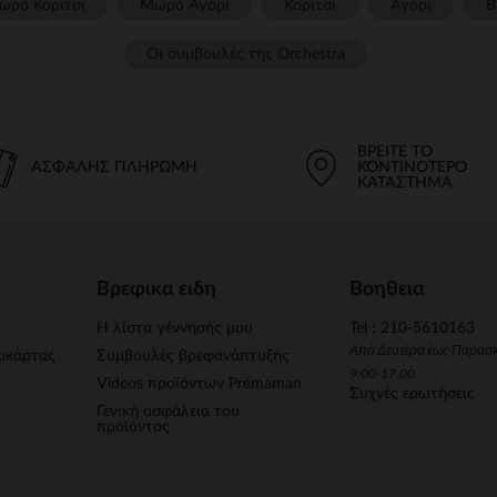
ωρό Κορίτσι
Μωρό Αγόρι
Κορίτσι
Αγόρι
Β
Οι συμβουλές της Orchestra​
ΒΡΕΊΤΕ ΤΟ
ΑΣΦΑΛΉΣ ΠΛΗΡΩΜΉ
ΚΟΝΤΙΝΌΤΕΡΟ
ΚΑΤΆΣΤΗΜΑ
Βρεφικα ειδη
Βοηθεια
Η λίστα γέννησής μου
Tel : 210-5610163
Από Δευτέρα έως Παρασ
οκάρτας
Συμβουλές βρεφανάπτυξης
9.00-17.00
Videos προϊόντων Prémaman
Συχνές ερωτήσεις
Γενική ασφάλεια του
προϊόντος