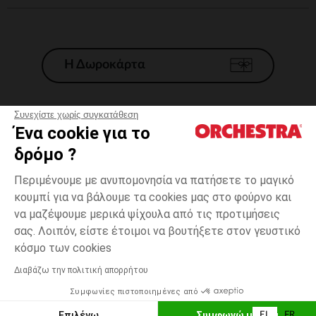
Η Δωροκάρτα
Συνεχίστε χωρίς συγκατάθεση
Ένα cookie για το
Γενικοί 'Οροι Πώλησης
δρόμο ?
Νομικοί Όροι
*Εμπορικες προσφορες
Περιμένουμε με ανυπομονησία να πατήσετε το μαγικό
κουμπί για να βάλουμε τα cookies μας στο φούρνο και
Προσωπικά δεδομένα
να μαζέψουμε μερικά ψίχουλα από τις προτιμήσεις
Διαχείρηση των cookies
σας. Λοιπόν, είστε έτοιμοι να βουτήξετε στον γευστικό
Προσβασιμότητα: μη συμμορφούμενη
one
Λευκό
Λευκό
size
κόσμο των cookies
H Orchestra συμμετέχει στον κωδικά δεοντολογίας και στο σύστημα
μεσολάβησης της Γαλλικής Ομοσπονδίας Ηλεκτρονικού Εμπορίου.
Διαβάζω την πολιτική απορρήτου
Δυνατότητα πληρωμής με
Συμφωνίες πιστοποιημένες από
Ελλάδα
Λίστα 
ΠΡΟΣΘΉΚΗ ΣΤΟ ΚΑΛΆΘΙ
Επιλέγω
Συμφωνώ με όλα
EL
FR