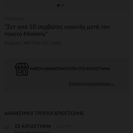
Prémaman
"Σετ από 10 σερβιέτες υγιεινής μετά τον
τοκετό Mommy"
Κωδικός : PRF71M-CCC-UNQ
ΆΜΕΣΗ ΔΙΑΘΕΣΙΜΌΤΗΤΑ ΣΤΟ ΚΑΤΆΣΤΗΜΑ
Επιλέξτε ένα κατάστημα →
ΔΙΑΘΈΣΙΜΟΙ ΤΡΌΠΟΙ ΑΠΟΣΤΟΛΉΣ
Δωρεάν
ΣΕ ΚΑΤΑΣΤΗΜΑ
6 έως 14 εργ.ημέρες