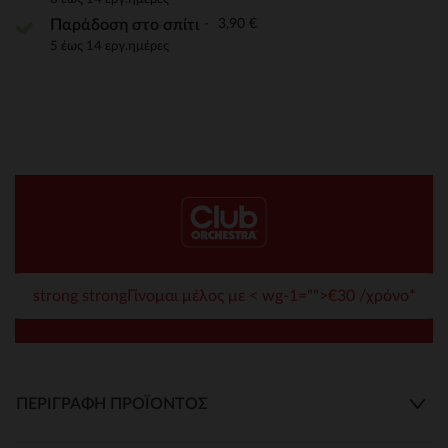
3,90 €
Παράδοση στο σπίτι
5 έως 14 εργ.ημέρες
strong strongΓίνομαι μέλος με < wg-1="">€30 /χρόνο*
ΠΕΡΙΓΡΑΦΉ ΠΡΟΪΌΝΤΟΣ