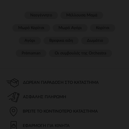
Νεογέννητο
Μέλλουσα Μαμά
Μωρό Κορίτσι
Μωρό Αγόρι
Κορίτσι
Αγόρι
Βρεφικα ειδη
Δωμάτιο
Prémaman
Οι συμβουλές της Orchestra​
ΔΩΡΕΆΝ ΠΑΡΆΔΟΣΗ ΣΤΟ ΚΑΤΆΣΤΗΜΑ
ΑΣΦΑΛΉΣ ΠΛΗΡΩΜΉ
ΒΡΕΊΤΕ ΤΟ ΚΟΝΤΙΝΌΤΕΡΟ ΚΑΤΆΣΤΗΜΑ
ΕΦΑΡΜΟΓΉ ΓΙΑ ΚΙΝΗΤΆ