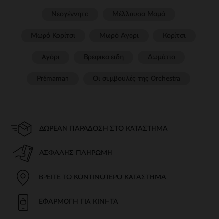
Νεογέννητο
Μέλλουσα Μαμά
Μωρό Κορίτσι
Μωρό Αγόρι
Κορίτσι
Αγόρι
Βρεφικα ειδη
Δωμάτιο
Prémaman
Οι συμβουλές της Orchestra​
ΔΩΡΕΆΝ ΠΑΡΆΔΟΣΗ ΣΤΟ ΚΑΤΆΣΤΗΜΑ
ΑΣΦΑΛΉΣ ΠΛΗΡΩΜΉ
ΒΡΕΊΤΕ ΤΟ ΚΟΝΤΙΝΌΤΕΡΟ ΚΑΤΆΣΤΗΜΑ
ΕΦΑΡΜΟΓΉ ΓΙΑ ΚΙΝΗΤΆ