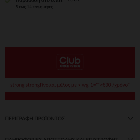
Παράδοση στο σπίτι
5 έως 14 εργ.ημέρες
strong strongΓίνομαι μέλος με < wg-1="">€30 /χρόνο*
ΠΕΡΙΓΡΑΦΉ ΠΡΟΪΌΝΤΟΣ
ΠΛΗΡΟΦΟΡΊΕΣ ΑΠΟΣΤΟΛΉΣ ΚΑΙ ΕΠΙΣΤΡΟΦΉΣ