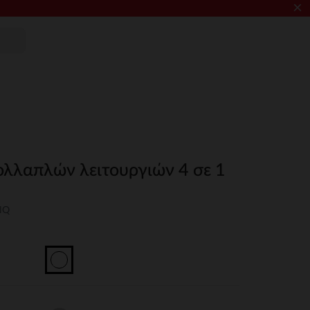
×
λλαπλών λειτουργιών 4 σε 1
NQ