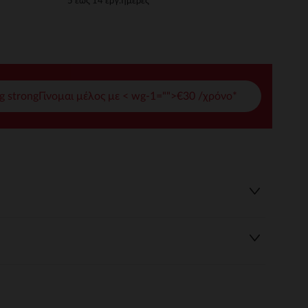
5 έως 14 εργ.ημέρες
γές σας
ι να διαχειριστείτε τις ρυθμίσεις απορρήτου, εξασφαλίζοντας 
g strongΓίνομαι μέλος με < wg-1="">€30 /χρόνο*