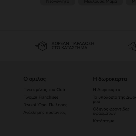
Νεογέννητο
Μέλλουσα Μαμά
Μ
ΔΩΡΕΆΝ ΠΑΡΆΔΟΣΗ
ΣΤΟ ΚΑΤΆΣΤΗΜΑ
Ο ομιλος
Η δωροκαρτα
Γίνετε μέλος του Club
Η Δωροκάρτα
Γίνομαι Franchisee
Το υπόλοιπο της Δωρ
μου
Γενικοί 'Οροι Πώλησης
Οδηγός φροντίδας
Ανάκλησης προϊόντος
υφασμάτων
Κατάστημα