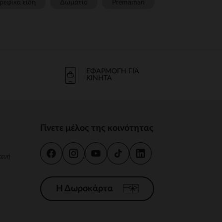
ρεφικα ειδη
Δωμάτιο
Prémaman
ΕΦΑΡΜΟΓΉ ΓΙΑ
ΚΙΝΗΤΆ
Γίνετε μέλος της κοινότητας
κευή
Η Δωροκάρτα