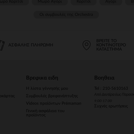
ωρό Κορίτσι
Μωρό Αγόρι
Κορίτσι
Αγόρι
Β
Οι συμβουλές της Orchestra​
ΒΡΕΊΤΕ ΤΟ
ΑΣΦΑΛΉΣ ΠΛΗΡΩΜΉ
ΚΟΝΤΙΝΌΤΕΡΟ
ΚΑΤΆΣΤΗΜΑ
Βρεφικα ειδη
Βοηθεια
Η λίστα γέννησής μου
Tel : 210-5610163
Από Δευτέρα έως Παρασ
οκάρτας
Συμβουλές βρεφανάπτυξης
9.00-17.00
Videos προϊόντων Prémaman
Συχνές ερωτήσεις
Γενική ασφάλεια του
προϊόντος