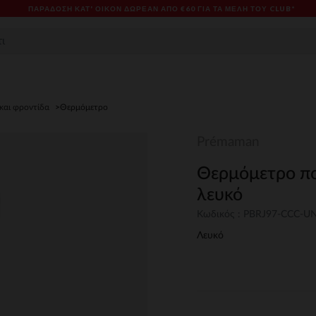
ΠΑΡΆΔΟΣΗ ΚΑΤ' ΟΊΚΟΝ ΔΩΡΕΑΝ ΑΠΌ €60 ΓΙΑ ΤΑ ΜΈΛΗ ΤΟΥ CLUB*
 και φροντίδα
Θερμόμετρο
Prémaman
Θερμόμετρο πο
λευκό
Κωδικός : PBRJ97-CCC-U
Λευκό