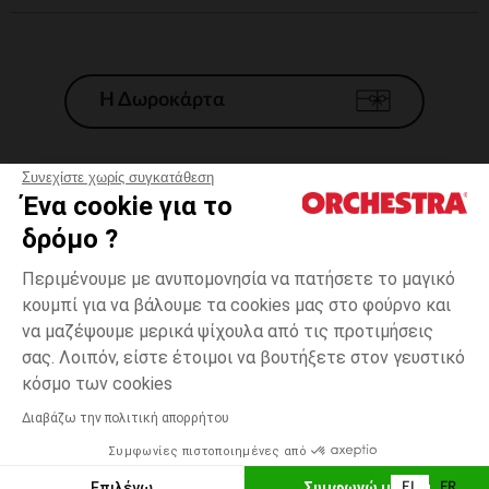
Η Δωροκάρτα
Συνεχίστε χωρίς συγκατάθεση
Ένα cookie για το
Γενικοί 'Οροι Πώλησης
δρόμο ?
Νομικοί Όροι
*Εμπορικες προσφορες
Περιμένουμε με ανυπομονησία να πατήσετε το μαγικό
κουμπί για να βάλουμε τα cookies μας στο φούρνο και
Προσωπικά δεδομένα
να μαζέψουμε μερικά ψίχουλα από τις προτιμήσεις
Διαχείρηση των cookies
σας. Λοιπόν, είστε έτοιμοι να βουτήξετε στον γευστικό
Προσβασιμότητα: μη συμμορφούμενη
one
Ροζ
Ροζ
size
κόσμο των cookies
H Orchestra συμμετέχει στον κωδικά δεοντολογίας και στο σύστημα
μεσολάβησης της Γαλλικής Ομοσπονδίας Ηλεκτρονικού Εμπορίου.
Διαβάζω την πολιτική απορρήτου
Δυνατότητα πληρωμής με
Συμφωνίες πιστοποιημένες από
Ελλάδα
Λίστα 
ΠΡΟΣΘΉΚΗ ΣΤΟ ΚΑΛΆΘΙ
Επιλέγω
Συμφωνώ με όλα
EL
FR