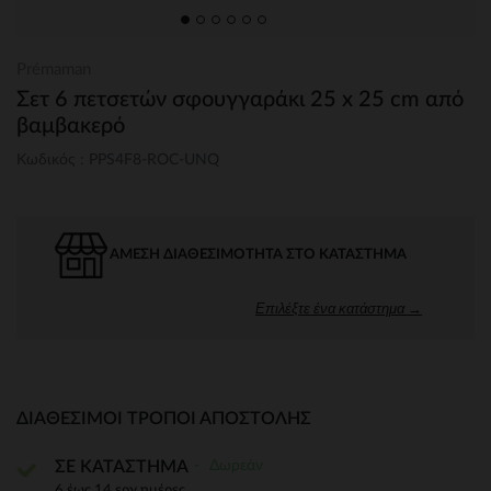
Prémaman
Σετ 6 πετσετών σφουγγαράκι 25 x 25 cm από
βαμβακερό
Κωδικός : PPS4F8-ROC-UNQ
ΆΜΕΣΗ ΔΙΑΘΕΣΙΜΌΤΗΤΑ ΣΤΟ ΚΑΤΆΣΤΗΜΑ
Επιλέξτε ένα κατάστημα →
ΔΙΑΘΈΣΙΜΟΙ ΤΡΌΠΟΙ ΑΠΟΣΤΟΛΉΣ
Δωρεάν
ΣΕ ΚΑΤΑΣΤΗΜΑ
6 έως 14 εργ.ημέρες