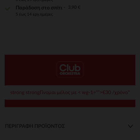
3,90 €
Παράδοση στο σπίτι
5 έως 14 εργ.ημέρες
strong strongΓίνομαι μέλος με < wg-1="">€30 /χρόνο*
ΠΕΡΙΓΡΑΦΉ ΠΡΟΪΌΝΤΟΣ