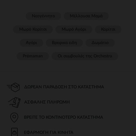
Νεογέννητο
Μέλλουσα Μαμά
Μωρό Κορίτσι
Μωρό Αγόρι
Κορίτσι
Αγόρι
Βρεφικα ειδη
Δωμάτιο
Prémaman
Οι συμβουλές της Orchestra​
ΔΩΡΕΆΝ ΠΑΡΆΔΟΣΗ ΣΤΟ ΚΑΤΆΣΤΗΜΑ
ΑΣΦΑΛΉΣ ΠΛΗΡΩΜΉ
ΒΡΕΊΤΕ ΤΟ ΚΟΝΤΙΝΌΤΕΡΟ ΚΑΤΆΣΤΗΜΑ
ΕΦΑΡΜΟΓΉ ΓΙΑ ΚΙΝΗΤΆ