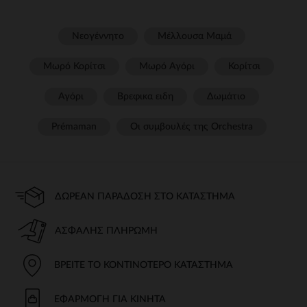
Νεογέννητο
Μέλλουσα Μαμά
Μωρό Κορίτσι
Μωρό Αγόρι
Κορίτσι
Αγόρι
Βρεφικα ειδη
Δωμάτιο
Prémaman
Οι συμβουλές της Orchestra​
ΔΩΡΕΆΝ ΠΑΡΆΔΟΣΗ ΣΤΟ ΚΑΤΆΣΤΗΜΑ
ΑΣΦΑΛΉΣ ΠΛΗΡΩΜΉ
ΒΡΕΊΤΕ ΤΟ ΚΟΝΤΙΝΌΤΕΡΟ ΚΑΤΆΣΤΗΜΑ
ΕΦΑΡΜΟΓΉ ΓΙΑ ΚΙΝΗΤΆ