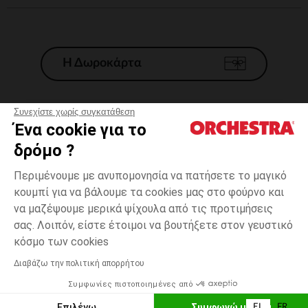
Η Δωροκάρτα
Συνεχίστε χωρίς συγκατάθεση
Ένα cookie για το
Γενικοί 'Οροι Πώλησης
δρόμο ?
Νομικοί Όροι
*Εμπορικες προσφορες
Περιμένουμε με ανυπομονησία να πατήσετε το μαγικό
κουμπί για να βάλουμε τα cookies μας στο φούρνο και
Προσωπικά δεδομένα
να μαζέψουμε μερικά ψίχουλα από τις προτιμήσεις
Διαχείρηση των cookies
σας. Λοιπόν, είστε έτοιμοι να βουτήξετε στον γευστικό
Προσβασιμότητα: μη συμμορφούμενη
one
Λευκό
Λευκό
size
κόσμο των cookies
H Orchestra συμμετέχει στον κωδικά δεοντολογίας και στο σύστημα
μεσολάβησης της Γαλλικής Ομοσπονδίας Ηλεκτρονικού Εμπορίου.
Διαβάζω την πολιτική απορρήτου
Δυνατότητα πληρωμής με
Συμφωνίες πιστοποιημένες από
Ελλάδα
Λίστα 
ΕΠΙΛΟΓΗ ΜΕΓΕΘΟΥΣ
Επιλέγω
Συμφωνώ με όλα
EL
FR