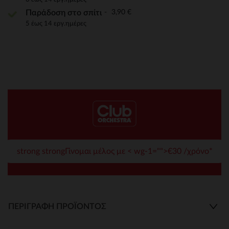
3,90 €
Παράδοση στο σπίτι
5 έως 14 εργ.ημέρες
strong strongΓίνομαι μέλος με < wg-1="">€30 /χρόνο*
ΠΕΡΙΓΡΑΦΉ ΠΡΟΪΌΝΤΟΣ