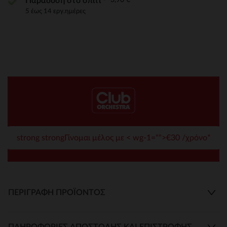
Παράδοση στο σπίτι
5 έως 14 εργ.ημέρες
strong strongΓίνομαι μέλος με < wg-1="">€30 /χρόνο*
ΠΕΡΙΓΡΑΦΉ ΠΡΟΪΌΝΤΟΣ
ΠΛΗΡΟΦΟΡΊΕΣ ΑΠΟΣΤΟΛΉΣ ΚΑΙ ΕΠΙΣΤΡΟΦΉΣ