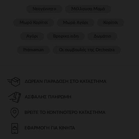
Νεογέννητο
Μέλλουσα Μαμά
Μωρό Κορίτσι
Μωρό Αγόρι
Κορίτσι
Αγόρι
Βρεφικα ειδη
Δωμάτιο
Prémaman
Οι συμβουλές της Orchestra​
ΔΩΡΕΆΝ ΠΑΡΆΔΟΣΗ ΣΤΟ ΚΑΤΆΣΤΗΜΑ
ΑΣΦΑΛΉΣ ΠΛΗΡΩΜΉ
ΒΡΕΊΤΕ ΤΟ ΚΟΝΤΙΝΌΤΕΡΟ ΚΑΤΆΣΤΗΜΑ
ΕΦΑΡΜΟΓΉ ΓΙΑ ΚΙΝΗΤΆ