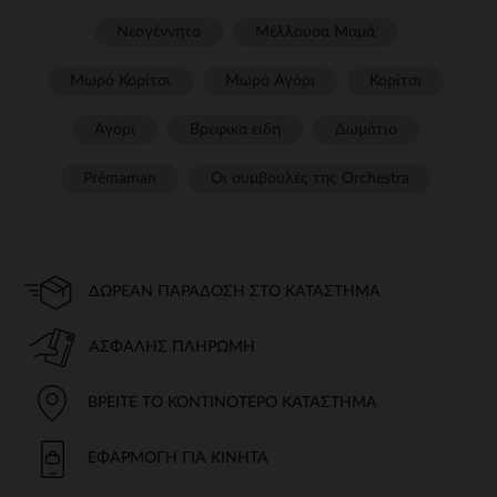
Νεογέννητο
Μέλλουσα Μαμά
Μωρό Κορίτσι
Μωρό Αγόρι
Κορίτσι
Αγόρι
Βρεφικα ειδη
Δωμάτιο
Prémaman
Οι συμβουλές της Orchestra​
ΔΩΡΕΆΝ ΠΑΡΆΔΟΣΗ ΣΤΟ ΚΑΤΆΣΤΗΜΑ
ΑΣΦΑΛΉΣ ΠΛΗΡΩΜΉ
ΒΡΕΊΤΕ ΤΟ ΚΟΝΤΙΝΌΤΕΡΟ ΚΑΤΆΣΤΗΜΑ
ΕΦΑΡΜΟΓΉ ΓΙΑ ΚΙΝΗΤΆ