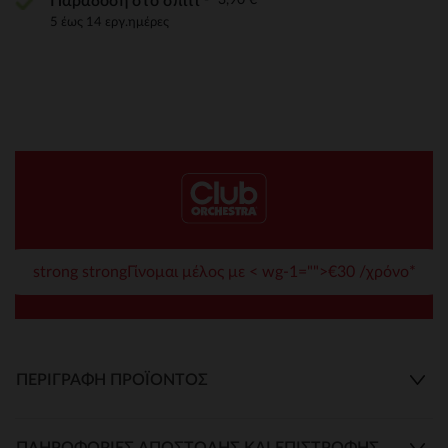
Παράδοση στο σπίτι
5 έως 14 εργ.ημέρες
strong strongΓίνομαι μέλος με < wg-1="">€30 /χρόνο*
ΠΕΡΙΓΡΑΦΉ ΠΡΟΪΌΝΤΟΣ
ΠΛΗΡΟΦΟΡΊΕΣ ΑΠΟΣΤΟΛΉΣ ΚΑΙ ΕΠΙΣΤΡΟΦΉΣ