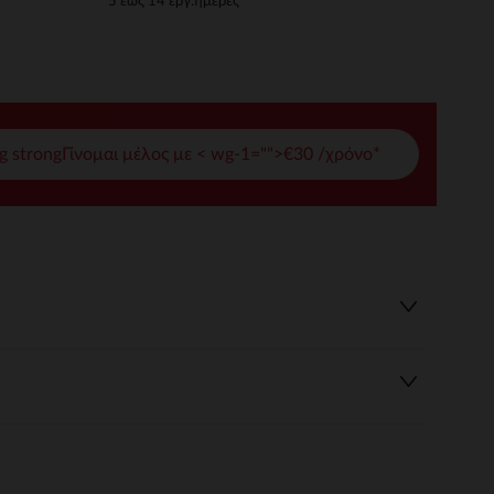
5 έως 14 εργ.ημέρες
γές σας
ι να διαχειριστείτε τις ρυθμίσεις απορρήτου, εξασφαλίζοντας 
g strongΓίνομαι μέλος με < wg-1="">€30 /χρόνο*