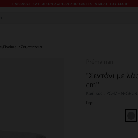
ΠΑΡΆΔΟΣΗ ΚΑΤ' ΟΊΚΟΝ ΔΩΡΕΑΝ ΑΠΌ €60 ΓΙΑ ΤΑ ΜΈΛΗ ΤΟΥ CLUB*
οι,Προίκες
Σετ,σεντόνια
Prémaman
"Σεντόνι με λά
cm"
Κωδικός : PCHZHN-GRC
Γκρι