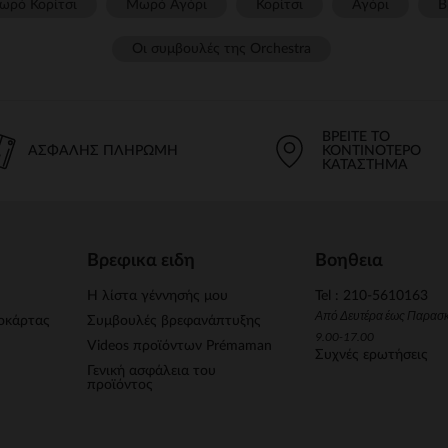
ωρό Κορίτσι
Μωρό Αγόρι
Κορίτσι
Αγόρι
Β
Οι συμβουλές της Orchestra​
ΒΡΕΊΤΕ ΤΟ
ΑΣΦΑΛΉΣ ΠΛΗΡΩΜΉ
ΚΟΝΤΙΝΌΤΕΡΟ
ΚΑΤΆΣΤΗΜΑ
Βρεφικα ειδη
Βοηθεια
Η λίστα γέννησής μου
Tel : 210-5610163
Από Δευτέρα έως Παρασ
οκάρτας
Συμβουλές βρεφανάπτυξης
9.00-17.00
Videos προϊόντων Prémaman
Συχνές ερωτήσεις
Γενική ασφάλεια του
προϊόντος