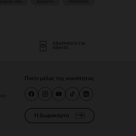
ρεφικα ειδη
Δωμάτιο
Prémaman
ΕΦΑΡΜΟΓΉ ΓΙΑ
ΚΙΝΗΤΆ
Γίνετε μέλος της κοινότητας
κευή
Η Δωροκάρτα