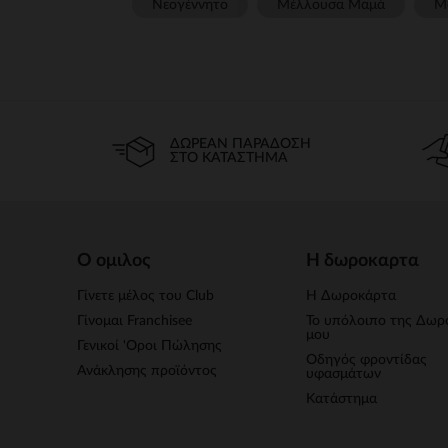
Νεογέννητο
Μέλλουσα Μαμά
Μ
ΔΩΡΕΆΝ ΠΑΡΆΔΟΣΗ
ΣΤΟ ΚΑΤΆΣΤΗΜΑ
Ο ομιλος
Η δωροκαρτα
Γίνετε μέλος του Club
Η Δωροκάρτα
Γίνομαι Franchisee
Το υπόλοιπο της Δωρ
μου
Γενικοί 'Οροι Πώλησης
Οδηγός φροντίδας
Ανάκλησης προϊόντος
υφασμάτων
Κατάστημα