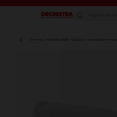
Μενού
Orchestra
ΒΡΕΦΙΚΑ ΕΙΔΗ
Δωμάτιο
Λευκά είδη,Υπνόσακ