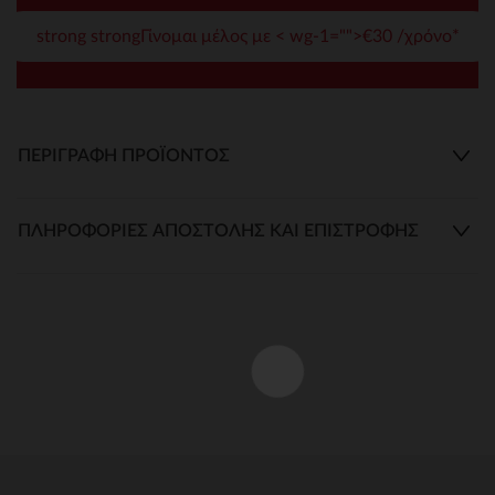
strong strongΓίνομαι μέλος με < wg-1="">€30 /χρόνο*
ΠΕΡΙΓΡΑΦΉ ΠΡΟΪΌΝΤΟΣ
ΠΛΗΡΟΦΟΡΊΕΣ ΑΠΟΣΤΟΛΉΣ ΚΑΙ ΕΠΙΣΤΡΟΦΉΣ