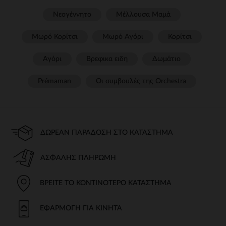
Νεογέννητο
Μέλλουσα Μαμά
Μωρό Κορίτσι
Μωρό Αγόρι
Κορίτσι
Αγόρι
Βρεφικα ειδη
Δωμάτιο
Prémaman
Οι συμβουλές της Orchestra​
ΔΩΡΕΆΝ ΠΑΡΆΔΟΣΗ ΣΤΟ ΚΑΤΆΣΤΗΜΑ
ΑΣΦΑΛΉΣ ΠΛΗΡΩΜΉ
ΒΡΕΊΤΕ ΤΟ ΚΟΝΤΙΝΌΤΕΡΟ ΚΑΤΆΣΤΗΜΑ
ΕΦΑΡΜΟΓΉ ΓΙΑ ΚΙΝΗΤΆ