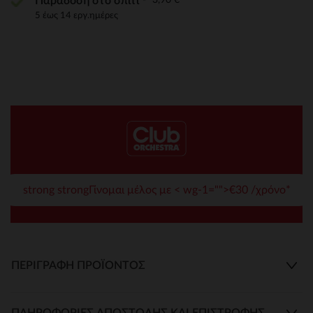
Παράδοση στο σπίτι
5 έως 14 εργ.ημέρες
strong strongΓίνομαι μέλος με < wg-1="">€30 /χρόνο*
ΠΕΡΙΓΡΑΦΉ ΠΡΟΪΌΝΤΟΣ
ΠΛΗΡΟΦΟΡΊΕΣ ΑΠΟΣΤΟΛΉΣ ΚΑΙ ΕΠΙΣΤΡΟΦΉΣ